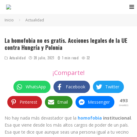
Inicio
Actualidad
▲ El 19 de agosto, decenas de personas se manifestaron en Bruselas, Bélgica, contra la
violación a los derechos de los homosexuales en Polonia, un tema candente contra el
gobierno de Varsovia .
La homofobia no es gratis. Acciones legales de la UE
contra Hungría y Polonia
Actualidad
20 julio, 2021
1 min read
32
¡Comparte!
WhatsApp
Facebook
Twitter
493
Pinterest
Email
Messenger
SHARES
No hay nada más devastador que la
homofobia
institucional
.
Esa que viene desde los más altos cargos de poder de un país.
Esa que te dice que aunque seas una persona igual a tu vecino