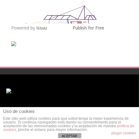
Powered by
Issuu
Publish for Free
Uso de cookies
Este sitio web utiliza cookies para que usted tenga la mejor experiencia de
usuario. Si continúa navegando está dando su consentimiento para la
aceptación de las mencionadas cookies y la aceptación de nuestra
política de
cookies
, pinche el enlace para mayor información.
POLÍTICA DE PRIVACIDAD
AVISO LEGAL
POLÍTICA DE COOKIES
plugin cookies
ACEPTAR