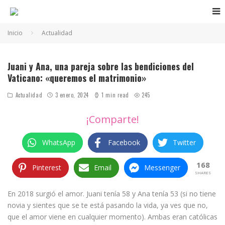
Inicio
Actualidad
Juani y Ana, pareja de lesbianas católicas
Juani y Ana, una pareja sobre las bendiciones del
Vaticano: «queremos el matrimonio»
Actualidad
3 enero, 2024
1 min read
245
¡Comparte!
WhatsApp
Facebook
Twitter
168
Pinterest
Email
Messenger
SHARES
En 2018 surgió el amor. Juani tenía 58 y Ana tenía 53 (si no tiene
novia y sientes que se te está pasando la vida, ya ves que no,
que el amor viene en cualquier momento). Ambas eran católicas