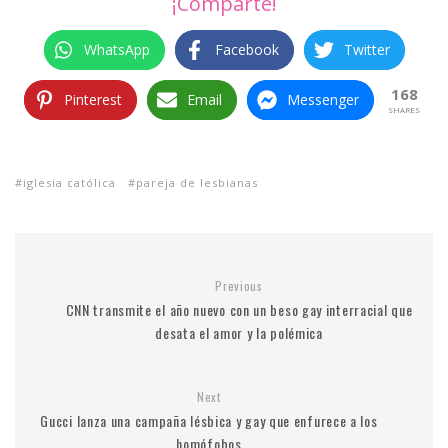
¡Comparte!
WhatsApp
Facebook
Twitter
168
Pinterest
Email
Messenger
SHARES
iglesia católica
pareja de lesbianas
Previous
CNN transmite el año nuevo con un beso gay interracial que
desata el amor y la polémica
Next
Gucci lanza una campaña lésbica y gay que enfurece a los
homófobos