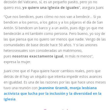
decisión del Vaticano, sí, es un pequeño pasito, pero yo no
quiero eso,
yo quiero una Iglesia de iguales
”, asegura Juani.
“Que nos bendicen, pues cómo no nos van a bendecir… Si ya
bendicen a los perros, a los gatos y a los pájaros el día de San
Antón. Si bendicen un barco y a un avión, pues digo yo que me
bendecirán a mí también como persona. Pero bueno, yo soy de
las que piensa que no quiero ser menos que nadie. Vengo de las
comunidades de base desde hace 50 años. Y si las uniones
heterosexuales son consideradas un matrimonio,
pues
nosotras exactamente igual
, ni más ni menos”,
expresa la mujer.
Juani cree que el Papa quiere hacer cambios reales, pero que
detrás de él hay un séquito que intenta impedir estos avances
en igualdad. Es una de las razones por las que hace unos meses
tuvo una reunión con
Jeannine Gramik, monja lesbiana
activista que lucha por la inclusión y la diversidad en la
Iglesia
.