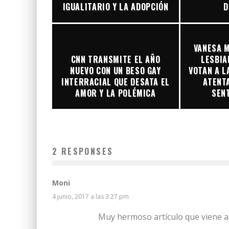
IGUALITARIO Y LA ADOPCIÓN
D
VANESA M
CNN TRANSMITE EL AÑO
LESBIA
NUEVO CON UN BESO GAY
VOTAN A L
INTERRACIAL QUE DESATA EL
ATENT
AMOR Y LA POLÉMICA
SEN
2 RESPONSES
Moni
4 junio, 2017 a las 3:27 pm
Muy hermoso artículo que viene a c