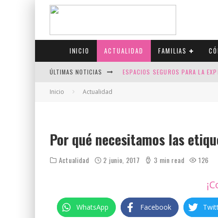
INICIO
ACTUALIDAD
FAMILIAS
CÓ
ÚLTIMAS NOTICIAS
ESPACIOS SEGUROS PARA LA EXP
FIV CON SCREENING: REDUCE RI
Inicio
Actualidad
CANADÁ CELEBRA EL ORGULLO CO
JASON COLLINS, EL PRIMER JUGA
Por qué necesitamos las etiqu
Actualidad
2 junio, 2017
3 min read
126
¡C
WhatsApp
Facebook
Twit