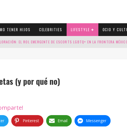
MO TENER HIJOS
CELEBRITIES
LIFESTYLE
OCIO Y CULT
LORACIÓN: EL ROL EMERGENTE DE ESCORTS LGBTQ+ EN LA FRONTERA MÉXI
ESGOS GENÉTICOS EN TU EMBARAZO
N CUATRO SELLOS QUE HONRAN LA HISTORIA LGTB
DOR DE LA NBA QUE SALIÓ DEL ARMARIO, SE CASA CON SU NOVIO
etas (y por qué no)
omparte!
ter
Pinterest
Email
Messenger