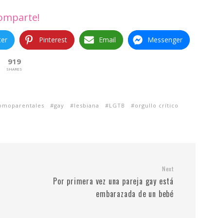
omparte!
ter
Pinterest
Email
Messenger
919
SHARES
homoparentales
gay
lesbiana
LGTB
orgullo crítico
Next
Por primera vez una pareja gay está
embarazada de un bebé