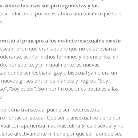
. Ahora las usas sus protagonistas y las
asi reducido al porno. Es ahora una palabra que sale
s.
tió al principio a los no-heterosexuales existir
scubrieron que eran aquello que no se atrevían a
oderarse, acuñar dichos términos y defenderlos. Sin
o, por suerte, y principalmente las nuevas
tad donde ser lesbiana, gay o bisexual ya no era un
nuevos grises entre los blancos y negros. “Soy
o”. “Soy queer”. Son por fin opciones posibles a las
o.
a persona transexual puede ser heterosexual,
 orientación sexual. Que ser transexual no tiene por
exual con apariencia más masculina SI es bisexual y no
larse afectivamente ni tiene por qué ser, aunque sea