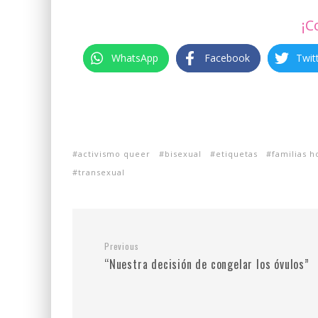
¡C
WhatsApp
Facebook
Twit
activismo queer
bisexual
etiquetas
familias 
transexual
Previous
“Nuestra decisión de congelar los óvulos”