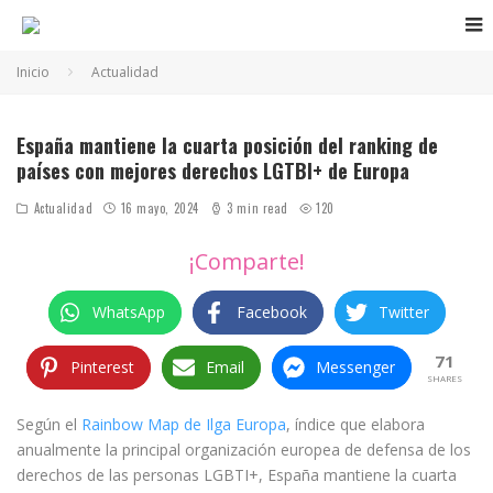
Inicio
Actualidad
España, cuarto mejor para el colectivo LGTB
España mantiene la cuarta posición del ranking de
países con mejores derechos LGTBI+ de Europa
Actualidad
16 mayo, 2024
3 min read
120
¡Comparte!
WhatsApp
Facebook
Twitter
71
Pinterest
Email
Messenger
SHARES
Según el
Rainbow Map de Ilga Europa
, índice que elabora
anualmente la principal organización europea de defensa de los
derechos de las personas LGBTI+, España mantiene la cuarta