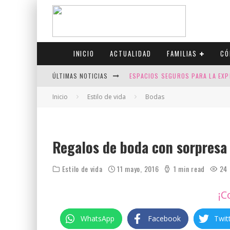
INICIO
ACTUALIDAD
FAMILIAS
CÓ
ÚLTIMAS NOTICIAS
ESPACIOS SEGUROS PARA LA EXP
FIV CON SCREENING: REDUCE RI
Inicio
Estilo de vida
Bodas
CANADÁ CELEBRA EL ORGULLO CO
JASON COLLINS, EL PRIMER JUGA
Regalos de boda con sorpresa
Estilo de vida
11 mayo, 2016
1 min read
24
¡C
WhatsApp
Facebook
Twit