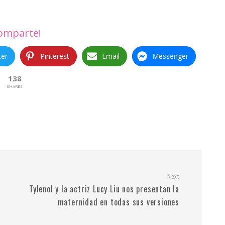
omparte!
ter
Pinterest
Email
Messenger
138
SHARES
Next
Tylenol y la actriz Lucy Liu nos presentan la
maternidad en todas sus versiones