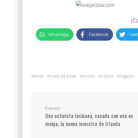
¡C
WhatsApp
Facebook
Twit
boda
listas de boda
novias
novios
regalos
Previous
Una activista lesbiana, casada con una ex
monja, la nueva ministra de Irlanda