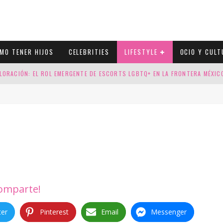
MO TENER HIJOS
CELEBRITIES
LIFESTYLE
OCIO Y CULT
LORACIÓN: EL ROL EMERGENTE DE ESCORTS LGBTQ+ EN LA FRONTERA MÉXI
ESGOS GENÉTICOS EN TU EMBARAZO
N CUATRO SELLOS QUE HONRAN LA HISTORIA LGTB
DOR DE LA NBA QUE SALIÓ DEL ARMARIO, SE CASA CON SU NOVIO
omparte!
ter
Pinterest
Email
Messenger