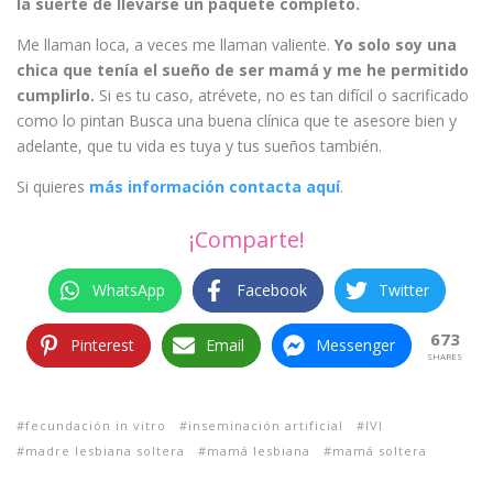
la suerte de llevarse un paquete completo.
Me llaman loca, a veces me llaman valiente.
Yo solo soy una
chica que tenía el sueño de ser mamá y me he permitido
cumplirlo.
Si es tu caso, atrévete, no es tan difícil o sacrificado
como lo pintan Busca una buena clínica que te asesore bien y
adelante, que tu vida es tuya y tus sueños también.
Si quieres
más información contacta aquí
.
¡Comparte!
WhatsApp
Facebook
Twitter
673
Pinterest
Email
Messenger
SHARES
fecundación in vitro
inseminación artificial
IVI
madre lesbiana soltera
mamá lesbiana
mamá soltera