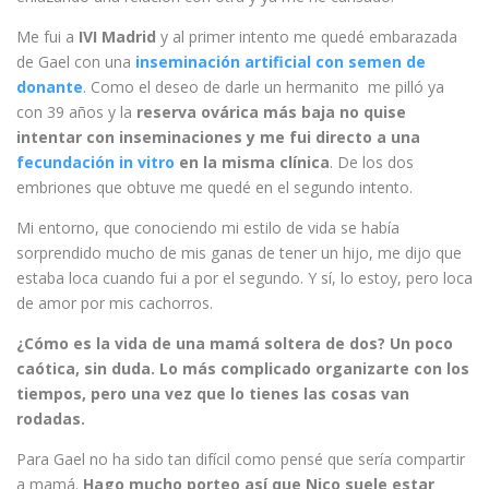
Me fui a
IVI Madrid
y al primer intento me quedé embarazada
de Gael con una
inseminación artificial con semen de
donante
. Como el deseo de darle un hermanito me pilló ya
con 39 años y la
reserva ovárica más baja no quise
intentar con inseminaciones y me fui directo a una
fecundación in vitro
en la misma clínica
. De los dos
embriones que obtuve me quedé en el segundo intento.
Mi entorno, que conociendo mi estilo de vida se había
sorprendido mucho de mis ganas de tener un hijo, me dijo que
estaba loca cuando fui a por el segundo. Y sí, lo estoy, pero loca
de amor por mis cachorros.
¿Cómo es la vida de una mamá soltera de dos? Un poco
caótica, sin duda. Lo más complicado organizarte con los
tiempos, pero una vez que lo tienes las cosas van
rodadas.
Para Gael no ha sido tan difícil como pensé que sería compartir
a mamá.
Hago mucho porteo así que Nico suele estar