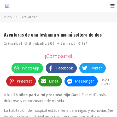
Inicio
Actualidad
madre lesbiana soltera aventuras
Aventuras de una lesbiana y mamá soltera de dos
Actualidad
26 noviembre, 2020
2 min read
697
¡Comparte!
WhatsApp
Facebook
Twitter
673
Pinterest
Email
Messenger
SHARES
A los
36 años parí a mi precioso hijo Gael
. Fue el día más
doloroso y emocionante de mi vida.
La habitación del hospital estaba llena de amigas y ex novias (he
tenido un largo historial amoroso, pero siempre acaba en