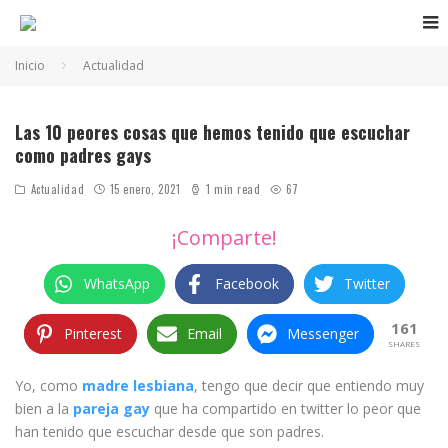
Inicio
Actualidad
Robin Morgan-Bentley
Las 10 peores cosas que hemos tenido que escuchar
como padres gays
Actualidad
15 enero, 2021
1 min read
67
¡Comparte!
WhatsApp
Facebook
Twitter
161
Pinterest
Email
Messenger
SHARES
Yo, como
madre lesbiana
, tengo que decir que entiendo muy
bien a la
pareja gay
que ha compartido en twitter lo peor que
han tenido que escuchar desde que son padres.