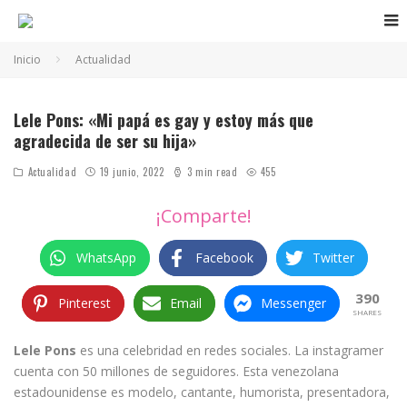
Inicio
Actualidad
Lele Pons y su padre gay
Lele Pons: «Mi papá es gay y estoy más que
agradecida de ser su hija»
Actualidad
19 junio, 2022
3 min read
455
¡Comparte!
WhatsApp
Facebook
Twitter
390
Pinterest
Email
Messenger
SHARES
Lele Pons
es una celebridad en redes sociales. La instagramer
cuenta con 50 millones de seguidores. Esta venezolana
estadounidense es modelo, cantante, humorista, presentadora,