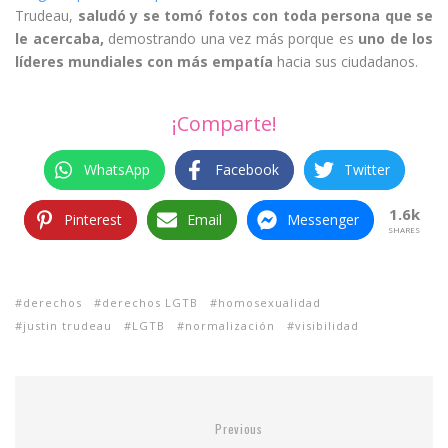
Trudeau,
saludó y se tomó fotos con toda persona que se
le acercaba,
demostrando una vez más porque es
uno de los
líderes mundiales con más empatía
hacia sus ciudadanos.
¡Comparte!
WhatsApp
Facebook
Twitter
1.6k
Pinterest
Email
Messenger
SHARES
derechos
derechos LGTB
homosexualidad
justin trudeau
LGTB
normalización
visibilidad
Previous