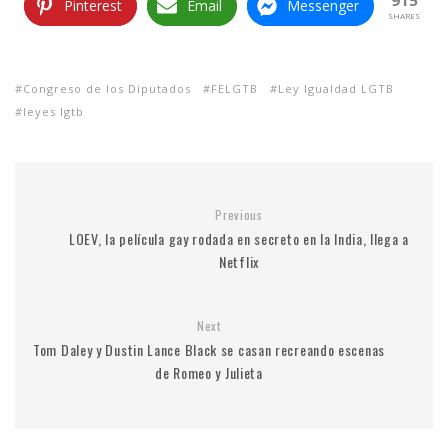
915
Pinterest
Email
Messenger
SHARES
Congreso de los Diputados
FELGTB
Ley Igualdad LGTB
leyes lgtb
Previous
LOEV, la película gay rodada en secreto en la India, llega a
Netflix
Next
Tom Daley y Dustin Lance Black se casan recreando escenas
de Romeo y Julieta