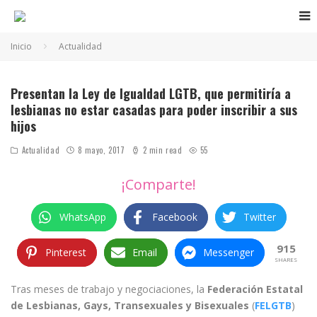
Inicio
Actualidad
Presentan la Ley de Igualdad LGTB, que permitiría a
lesbianas no estar casadas para poder inscribir a sus
hijos
Actualidad
8 mayo, 2017
2 min read
55
¡Comparte!
WhatsApp
Facebook
Twitter
915
Pinterest
Email
Messenger
SHARES
Tras meses de trabajo y negociaciones, la
Federación Estatal
de Lesbianas, Gays, Transexuales y Bisexuales
(
FELGTB
)