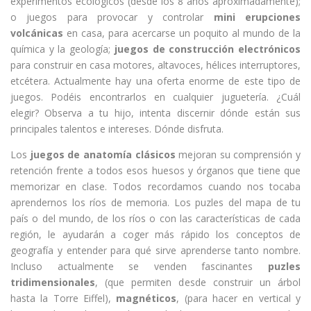
experimentos ecológicos (desde los 8 años aproximadamente);
o juegos para provocar y controlar
mini erupciones
volcánicas
en casa, para acercarse un poquito al mundo de la
química y la geología;
juegos de construcción electrónicos
para construir en casa motores, altavoces, hélices interruptores,
etcétera. Actualmente hay una oferta enorme de este tipo de
juegos. Podéis encontrarlos en cualquier juguetería. ¿Cuál
elegir? Observa a tu hijo, intenta discernir dónde están sus
principales talentos e intereses. Dónde disfruta.
Los
juegos de anatomía clásicos
mejoran su comprensión y
retención frente a todos esos huesos y órganos que tiene que
memorizar en clase. Todos recordamos cuando nos tocaba
aprendernos los ríos de memoria. Los puzles
del mapa de tu
país o del mundo, de los ríos o con las características de cada
región, le ayudarán a coger más rápido los conceptos de
geografía y entender para qué sirve aprenderse tanto nombre.
Incluso actualmente se venden fascinantes
puzles
tridimensionales
, (que permiten desde construir un árbol
hasta la Torre Eiffel),
magnéticos
, (para hacer en vertical y