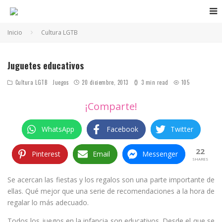
Inicio
Cultura LGTB
Juguetes educativos
Cultura LGTB
Juegos
20 diciembre, 2013
3 min read
105
¡Comparte!
WhatsApp
Facebook
Twitter
22
Pinterest
Email
Messenger
SHARES
Se acercan las fiestas y los regalos son una parte importante de
ellas. Qué mejor que una serie de recomendaciones a la hora de
regalar lo más adecuado.
Todos los juegos en la infancia son educativos. Desde el que se