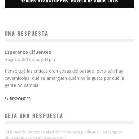
VENDER HEARSTOPPER, NOVELA DE AMOR LGTB
UNA RESPUESTA
Esperanza Cifuentes
4 agosto, 2018 a las 8:43 pm
Pensé qué las críticas eran cosas del pasado, pero aún hay
cavernícolas, qué se amarguen quién no le gusta por qué la
gente no cambia
RESPONDER
DEJA UNA RESPUESTA
Tu dirección de correo electrónico no será publicada.
Los campos
obligatorios están marcados con
*