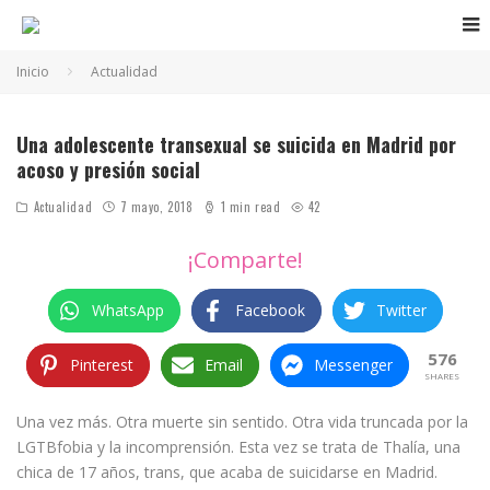
Inicio
Actualidad
thalia, adolescente transexual se suicida en madrid
Una adolescente transexual se suicida en Madrid por
acoso y presión social
Actualidad
7 mayo, 2018
1 min read
42
¡Comparte!
WhatsApp
Facebook
Twitter
576
Pinterest
Email
Messenger
SHARES
Una vez más. Otra muerte sin sentido. Otra vida truncada por la
LGTBfobia y la incomprensión. Esta vez se trata de Thalía, una
chica de 17 años, trans, que acaba de suicidarse en Madrid.