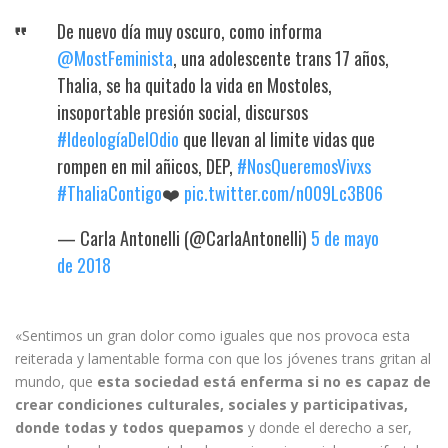
De nuevo día muy oscuro, como informa
@MostFeminista
, una adolescente trans 17 años,
Thalia, se ha quitado la vida en Mostoles,
insoportable presión social, discursos
#IdeologíaDelOdio
que llevan al limite vidas que
rompen en mil añicos, DEP,
#NosQueremosVivxs
#ThaliaContigo
❤️
pic.twitter.com/n009Lc3B06
— Carla Antonelli (@CarlaAntonelli)
5 de mayo
de 2018
«Sentimos un gran dolor como iguales que nos provoca esta
reiterada y lamentable forma con que los jóvenes trans gritan al
mundo, que
esta sociedad está enferma si no es capaz de
crear condiciones culturales, sociales y participativas,
donde todas y todos quepamos
y donde el derecho a ser,