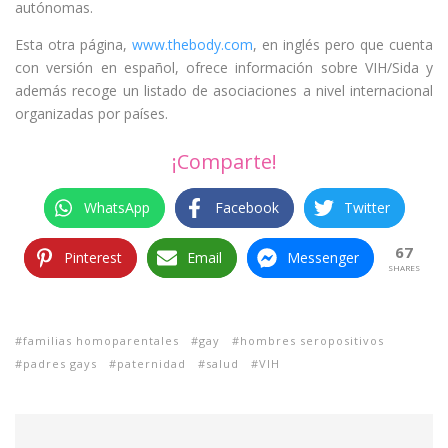
autónomas.
Esta otra página,
www.thebody.com
, en inglés pero que cuenta
con versión en español, ofrece información sobre VIH/Sida y
además recoge un listado de asociaciones a nivel internacional
organizadas por países.
¡Comparte!
WhatsApp
Facebook
Twitter
67
Pinterest
Email
Messenger
SHARES
familias homoparentales
gay
hombres seropositivos
padres gays
paternidad
salud
VIH