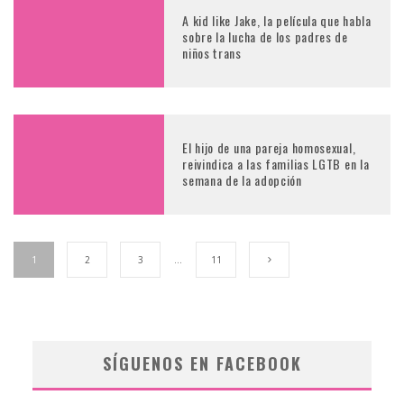
A kid like Jake, la película que habla
sobre la lucha de los padres de
niños trans
El hijo de una pareja homosexual,
reivindica a las familias LGTB en la
semana de la adopción
1
2
3
…
11
SÍGUENOS EN FACEBOOK