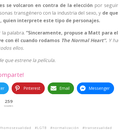
les se volcaron en contra de la elección
por seguir
sonas transgénero con la industria del sexo,
y
de que
, quien interprete este tipo de personajes.
 la palabra.
“Sinceramente, propuse a Matt para el
uve con él cuando rodamos
The Normal Heart”.
Y ha
odos ellos.
 que estrene la película.
omparte!
ter
Pinterest
Email
Messenger
259
SHARES
homosexualidad
LGTB
normalización
transexualidad