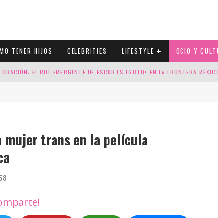
MO TENER HIJOS
CELEBRITIES
LIFESTYLE
OCIO Y CULT
LORACIÓN: EL ROL EMERGENTE DE ESCORTS LGBTQ+ EN LA FRONTERA MÉXI
ESGOS GENÉTICOS EN TU EMBARAZO
N CUATRO SELLOS QUE HONRAN LA HISTORIA LGTB
DOR DE LA NBA QUE SALIÓ DEL ARMARIO, SE CASA CON SU NOVIO
 mujer trans en la película
ca
58
omparte!