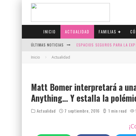
INICIO
ACTUALIDAD
FAMILIAS
CÓ
ÚLTIMAS NOTICIAS
ESPACIOS SEGUROS PARA LA EXP
FIV CON SCREENING: REDUCE RI
Inicio
Actualidad
CANADÁ CELEBRA EL ORGULLO CO
JASON COLLINS, EL PRIMER JUGA
Matt Bomer interpretará a una
Anything… Y estalla la polémi
Actualidad
7 septiembre, 2016
1 min read
¡C