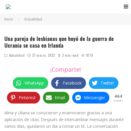
Inicio
Actualidad
lesbianas de Ucrania huyen de la guerra a Irlanda
Una pareja de lesbianas que huyó de la guerra de
Ucrania se casa en Irlanda
Actualidad
27 marzo, 2023
2 min read
1070
¡Comparte!
WhatsApp
Facebook
Twitter
464
Pinterest
Email
Messenger
SHARES
Alina y Uliana se conocieron y enamoraron gracias a una
aplicación de citas. Después de intercambiar mensajes durante
varios días, quedaron un día a tomar un té. La conversación