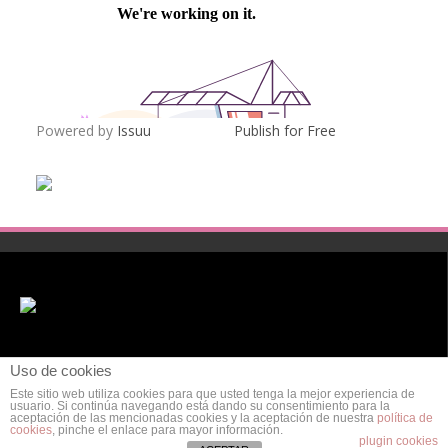
Powered by
Issuu
Publish for Free
Uso de cookies
Este sitio web utiliza cookies para que usted tenga la mejor experiencia de
usuario. Si continúa navegando está dando su consentimiento para la
aceptación de las mencionadas cookies y la aceptación de nuestra
política de
cookies
, pinche el enlace para mayor información.
POLÍTICA DE PRIVACIDAD
AVISO LEGAL
POLÍTICA DE COOKIES
plugin cookies