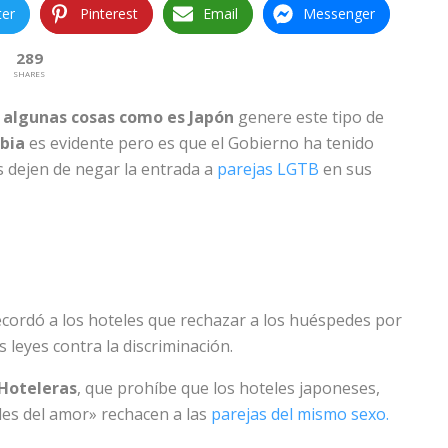
ter
Pinterest
Email
Messenger
289
SHARES
 algunas cosas como es Japón
genere este tipo de
bia
es evidente pero es que el Gobierno ha tenido
s dejen de negar la entrada a
parejas LGTB
en sus
ecordó a los hoteles que rechazar a los huéspedes por
s leyes contra la discriminación.
Hoteleras
, que prohíbe que los hoteles japoneses,
les del amor» rechacen a las
parejas del mismo sexo.