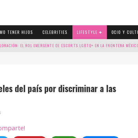
MO TENER HIJOS
CELEBRITIES
LIFESTYLE
OCIO Y CULT
LORACIÓN: EL ROL EMERGENTE DE ESCORTS LGBTQ+ EN LA FRONTERA MÉXI
ESGOS GENÉTICOS EN TU EMBARAZO
N CUATRO SELLOS QUE HONRAN LA HISTORIA LGTB
DOR DE LA NBA QUE SALIÓ DEL ARMARIO, SE CASA CON SU NOVIO
les del país por discriminar a las
4
omparte!