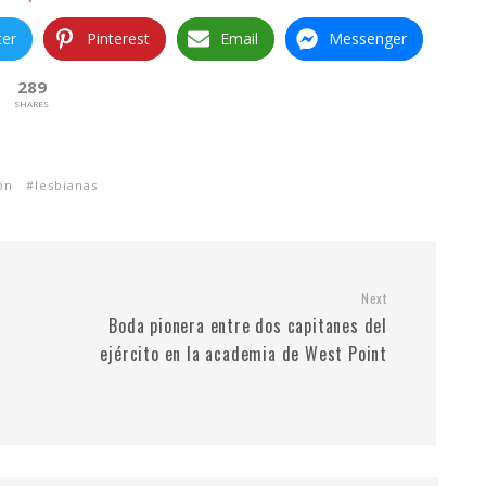
ter
Pinterest
Email
Messenger
289
SHARES
ón
lesbianas
Next
Boda pionera entre dos capitanes del
ejército en la academia de West Point