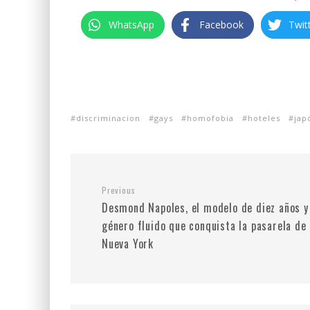
WhatsApp
Facebook
Twit
discriminacion
gays
homofobia
hoteles
jap
Previous
Desmond Napoles, el modelo de diez años y
género fluido que conquista la pasarela de
Nueva York