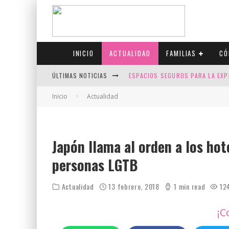
INICIO
ACTUALIDAD
FAMILIAS
CÓ
ÚLTIMAS NOTICIAS
ESPACIOS SEGUROS PARA LA EXP
FIV CON SCREENING: REDUCE RI
Inicio
Actualidad
CANADÁ CELEBRA EL ORGULLO CO
JASON COLLINS, EL PRIMER JUGA
Japón llama al orden a los hote
personas LGTB
Actualidad
13 febrero, 2018
1 min read
12
¡C