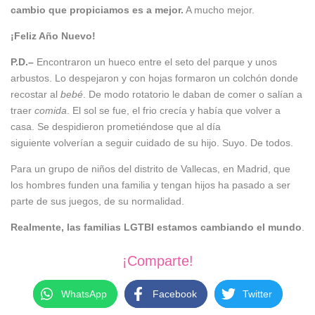
cambio que propiciamos es a mejor.
A mucho mejor.
¡Feliz Año Nuevo!
P
.
D.
–
Encontraron un hueco entre el seto del parque y unos
arbustos. Lo despejaron y con hojas formaron un colchón donde
recostar al
bebé
. De modo rotatorio le daban de comer o salían a
traer
comida
. El sol se fue, el frio crecía y había que volver a
casa. Se despidieron prometiéndose que al día
siguiente volverían a seguir cuidado de su hijo. Suyo. De todos.
Para un grupo de niños del distrito de Vallecas, en Madrid, que
los hombres funden una familia y tengan hijos ha pasado a ser
parte de sus juegos, de su normalidad.
Realmente, las familias LGTBI
estamos
cambiando
el mundo
.
¡Comparte!
WhatsApp
Facebook
Twitter