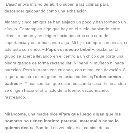
¡
Bajad ahora mismo de ahí!
) o suben a las colinas para
descender galopando como una exhalación.
Alonso y cinco amigos se han alejado un poco y han formado un
círculo. Contemplan algo que hay en el suelo, hablando entre
ellos. Lo toman y se dirigen hacia nosotros con cara de
importancia y estar buscando algo. Mi hijo, siempre con prisas, se
adelanta corriendo.
«¡Papi, es nuestro bebé!»
, exclama. El
grupo se acerca llevando en el centro a un chico que porta una
piedra grande de forma rectangular. Ni bebé ni muñeco ni nada
parecido. Pero lo tratan con cuidado, con mimo, con devoción. Al
llegar a nuestra altura gritan entusiasmados:
«¡Todos somos
padres!»
. Y nos cuentan que están buscando casa. En esa idea
se dirigen hacia el otro lado de la fuente, escudriñando,
rastreando.
Mirándome, una madre dice
«Para que luego digan que los
hombres no tienen instinto paternal, maternal o como lo
quieran decir»
. Sonrío. Los veo alejarse, camino de su