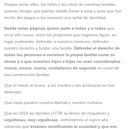
Porque serán ellos, los niños y las niñas de nuestras familias,
quienes tengan que plantar batalla frente a esas y esos que han
hecho del ataque a los menores una señal de identidad.
Desde estas páginas q
uiero pedi
r a todas y a todos
que,
en el año nuevo, entre los propósitos que hagamos figure, en
lugar preferente, defender a nuestros menores, defender
nuestro derecho a fundar una familia.
Defender
el derecho
de
todas
las persona
s a construir la propia
familia
como se
desee
y
a
que
nuestros
hijos e hijas no
sean
considerados
nunca, nunca,
nunca
,
ciudadanos
de
segunda
en razón de
esa construcción familiar.
Que el miedo al acoso, a los insultos o las amenazas no nos
detengan.
Que nada paralice nuestra libertad y nuestro mañana.
Que en 2018 las familias LGTBI se llenen de chiquitines y
orgullosas, muy orgullosas
, enfrentemos el nuevo año
sabiendo que
e
stamos modificando
la sociedad
y que ese