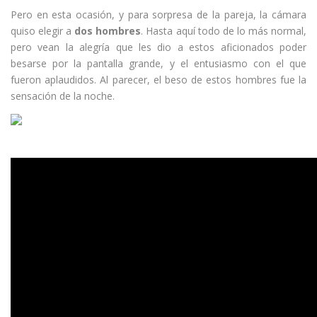
Pero en esta ocasión, y para sorpresa de la pareja, la cámara
quiso elegir a
dos hombres
. Hasta aquí todo de lo más normal,
pero vean la alegría que les dio a estos aficionados poder
besarse por la pantalla grande, y el entusiasmo con el que
fueron aplaudidos. Al parecer, el beso de estos hombres fue la
sensación de la noche.