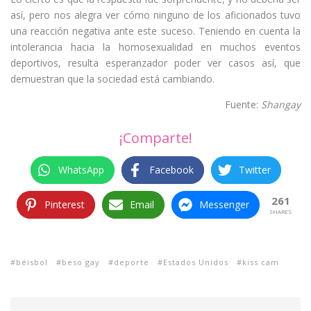
así, pero nos alegra ver cómo ninguno de los aficionados tuvo
una reacción negativa ante este suceso. Teniendo en cuenta la
intolerancia hacia la homosexualidad en muchos eventos
deportivos, resulta esperanzador poder ver casos así, que
demuestran que la sociedad está cambiando.
Fuente:
Shangay
¡Comparte!
WhatsApp
Facebook
Twitter
261
Pinterest
Email
Messenger
SHARES
béisbol
beso gay
deporte
Estados Unidos
kiss cam