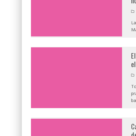
h
La
Ma
E
e
To
pr
ba
C
d