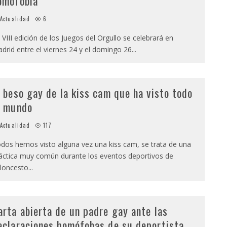
omofobia
Actualidad
6
 VIII edición de los Juegos del Orgullo se celebrará en
drid entre el viernes 24 y el domingo 26
...
l beso gay de la kiss cam que ha visto todo
l mundo
Actualidad
117
dos hemos visto alguna vez una kiss cam, se trata de una
áctica muy común durante los eventos deportivos de
loncesto
...
arta abierta de un padre gay ante las
eclaraciones homófobas de su deportista