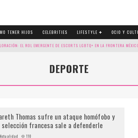
MO TENER HIJOS
CELEBRITIES
LIFESTYLE
OCIO Y CULT
LORACIÓN: EL ROL EMERGENTE DE ESCORTS LGBTQ+ EN LA FRONTERA MÉXI
ESGOS GENÉTICOS EN TU EMBARAZO
DEPORTE
N CUATRO SELLOS QUE HONRAN LA HISTORIA LGTB
DOR DE LA NBA QUE SALIÓ DEL ARMARIO, SE CASA CON SU NOVIO
areth Thomas sufre un ataque homófobo y
a selección francesa sale a defenderle
Actualidad
110