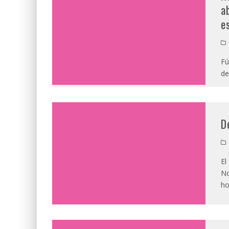
a
e
Fú
de
D
El
No
ho