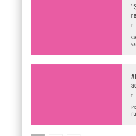
“
r
Ca
va
#
a
Po
Fú