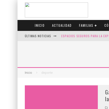
INICIO
ACTUALIDAD
FAMILIAS
CÓ
ÚLTIMAS NOTICIAS
ESPACIOS SEGUROS PARA LA EXP
FIV CON SCREENING: REDUCE RI
CANADÁ CELEBRA EL ORGULLO CO
JASON COLLINS, EL PRIMER JUGA
Inicio
deporte
G
l