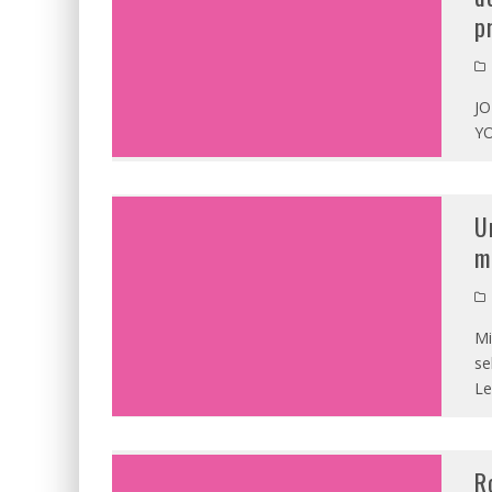
p
JO
YO
U
m
Mi
se
Le
R