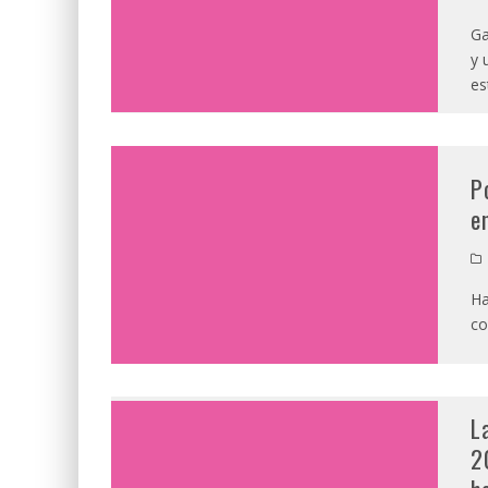
Ga
y 
es
P
e
Ha
co
L
2