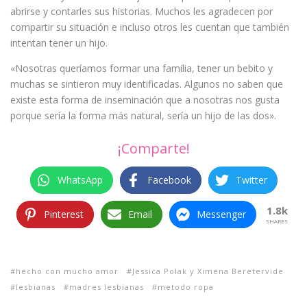
abrirse y contarles sus historias. Muchos les agradecen por
compartir su situación e incluso otros les cuentan que también
intentan tener un hijo.
«Nosotras queríamos formar una familia, tener un bebito y
muchas se sintieron muy identificadas. Algunos no saben que
existe esta forma de inseminación que a nosotras nos gusta
porque sería la forma más natural, sería un hijo de las dos».
¡Comparte!
WhatsApp
Facebook
Twitter
1.8k
Pinterest
Email
Messenger
SHARES
hecho con mucho amor
Jessica Polak y Ximena Beretervide
lesbianas
madres lesbianas
metodo ropa