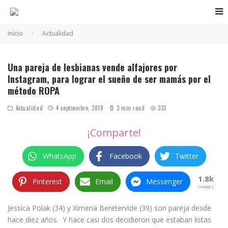
Inicio
Actualidad
Jessica y Ximena, más de diez años juntas
Una pareja de lesbianas vende alfajores por
Instagram, para lograr el sueño de ser mamás por el
método ROPA
Actualidad
4 septiembre, 2018
3 min read
333
¡Comparte!
WhatsApp
Facebook
Twitter
1.8k
Pinterest
Email
Messenger
SHARES
Jessica Polak (34) y Ximena Beretervide (39) son pareja desde
hace diez años. Y hace casi dos decidieron que estaban listas