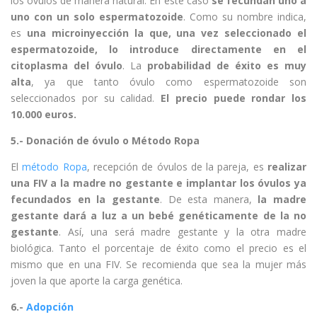
los óvulos de manera natural. En este caso
se fecundan uno a
uno con un solo espermatozoide
. Como su nombre indica,
es
una microinyección la que, una vez seleccionado el
espermatozoide, lo introduce directamente en el
citoplasma del óvulo
. La
probabilidad de éxito es muy
alta
, ya que tanto óvulo como espermatozoide son
seleccionados por su calidad.
El precio puede rondar los
10.000 euros.
5.- Donación de óvulo o Método Ropa
El
método Ropa
, recepción de óvulos de la pareja, es
realizar
una FIV a la madre no gestante e implantar los óvulos ya
fecundados en la gestante
. De esta manera,
la madre
gestante dará a luz a un bebé genéticamente de la no
gestante
. Así, una será madre gestante y la otra madre
biológica. Tanto el porcentaje de éxito como el precio es el
mismo que en una FIV. Se recomienda que sea la mujer más
joven la que aporte la carga genética.
6.-
Adopción