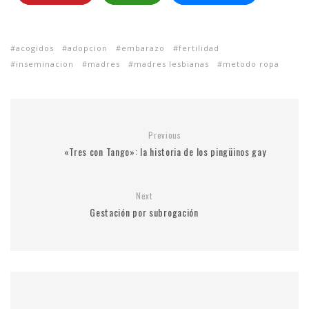
acogidos
adopcion
embarazo
fertilidad
inseminacion
madres
madres lesbianas
metodo ropa
Previous
«Tres con Tango»: la historia de los pingüinos gay
Next
Gestación por subrogación