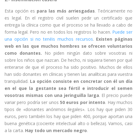
Esta opción es
para las más arriesgadas
. Teóricamente no
es legal. En el registro civil suelen pedir un certificado que
entrega la clínica como que el proceso se ha llevado a cabo de
forma legal. Pero no en todos los registros lo hacen.
Puede ser
una opción si no tenéis muchos recursos
.
Existen páginas
web en las que muchos hombres se ofrecen voluntarios
como donantes.
No piden ningún dato sobre vosotras ni
sobre los niños que nazcan. De hecho, ni siquiera tienen por qué
enterarse de que el proceso ha sido positivo. Muchos de ellos
han sido donantes en clínicas y tienen las analíticas para vuestra
tranquilidad.
La opción consiste en concretar con él un día
en el que la gestante sea fértil e introducir el semen
vosotras mismas con una jeringuilla larga
. El precio puede
variar pero podría ser unos
50 euros por intento
. Hay muchos
tipos de «donantes anónimos ilegales». Los hay que piden 30
euros, pero también los hay que piden 400, porque aportan una
buena genética (cociente intelectual alto o belleza). Vamos, casi
a la carta.
Hay todo un mercado negro
.