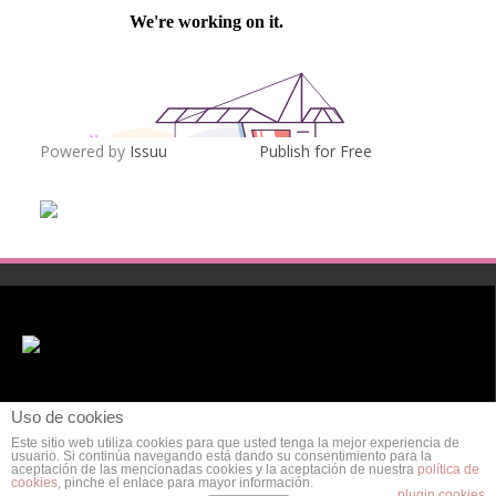
Powered by
Issuu
Publish for Free
Uso de cookies
Este sitio web utiliza cookies para que usted tenga la mejor experiencia de
usuario. Si continúa navegando está dando su consentimiento para la
aceptación de las mencionadas cookies y la aceptación de nuestra
política de
cookies
, pinche el enlace para mayor información.
POLÍTICA DE PRIVACIDAD
AVISO LEGAL
POLÍTICA DE COOKIES
plugin cookies