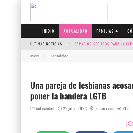
INICIO
ACTUALIDAD
FAMILIAS
CÓ
ÚLTIMAS NOTICIAS
ESPACIOS SEGUROS PARA LA EXP
FIV CON SCREENING: REDUCE RI
Inicio
Actualidad
CANADÁ CELEBRA EL ORGULLO CO
JASON COLLINS, EL PRIMER JUGA
Una pareja de lesbianas acosa
poner la bandera LGTB
Actualidad
21 julio, 2023
2 min read
812
¡C