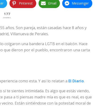
ter
Pinterest
Email
Messenger
177
SHARES
 55 años. Son pareja, están casadas hace 8 años y
drid, Villanueva de Perales.
lo colgaron una bandera LGTB en el balcón. Hace
eo que dieron por el pueblo, encontraron una carta
periencia como esta. Y así lo relatan a
El Diario
.
í te sientes intimidada. Es algo que estás viendo,
 pasa a ti piensas madre mía es que es real, es que
n vecino. Están sintiéndose con la potestad moral de