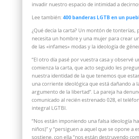
invadir nuestro espacio de intimidad a decirno
Lee también:
400 banderas LGTB en un puebl
¿Qué decía la carta? Un montón de tonterías,
necesita un hombre y una mujer para crear una 
de las «infames» modas y la ideología de géne
“El otro día pasé por vuestra casa y observé u
comienza la carta, que acto seguido les pregu
nuestra identidad de la que tenemos que estar
una corriente ideológica que está dañando a la
argumento de la libertad“. La pareja ha denunc
comunicado al recién estrenado 028, el teléfo
integral LGTBI.
“Nos están imponiendo una falsa ideología hast
niños)” y “persiguen a aquel que se opone a es
sostiene, con ella “nos están destruyendo com