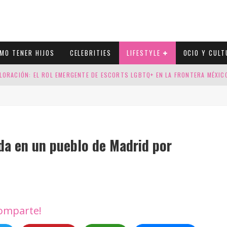
MO TENER HIJOS
CELEBRITIES
LIFESTYLE
OCIO Y CULT
LORACIÓN: EL ROL EMERGENTE DE ESCORTS LGBTQ+ EN LA FRONTERA MÉXI
ESGOS GENÉTICOS EN TU EMBARAZO
N CUATRO SELLOS QUE HONRAN LA HISTORIA LGTB
Pareja de lesbiana acosada en un pueblo de Madrid
DOR DE LA NBA QUE SALIÓ DEL ARMARIO, SE CASA CON SU NOVIO
da en un pueblo de Madrid por
omparte!