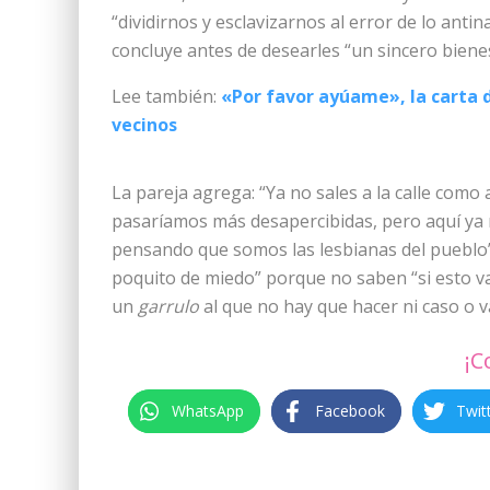
“dividirnos y esclavizarnos al error de lo antin
concluye antes de desearles “un sincero bienes
Lee también:
«Por favor ayúame», la carta 
vecinos
La pareja agrega: “Ya no sales a la calle com
pasaríamos más desapercibidas, pero aquí ya no
pensando que somos las lesbianas del pueblo”
poquito de miedo” porque no saben “si esto va
un
garrulo
al que no hay que hacer ni caso
o v
¡C
WhatsApp
Facebook
Twit