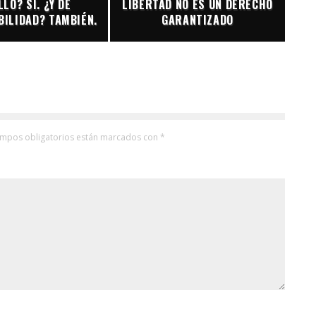
LO? SÍ. ¿Y DE
LIBERTAD NO ES UN DERECHO
ILIDAD? TAMBIÉN.
GARANTIZADO
ampos obligatorios están marcados con
*