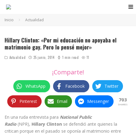
Inicio
Actualidad
Hillary Clinton: «Por mi educación no apoyaba el
matrimonio gay. Pero lo pensé mejor»
Actualidad
25 junio, 2014
1 min read
11
¡Comparte!
WhatsApp
Facebook
Twitter
703
Pinterest
Email
Messenger
SHARES
En una ruda entrevista para
National Public
Radio
(NPR),
Hillary Clinton
se defendió ante quienes la
critican porque en el pasado se oponía al matrimonio entre