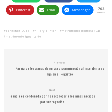
703
Pinterest
Email
Messenger
SHARES
derechos LGTB
hillary clinton
matrimonio homosexual
matrimonio igualitario
Previous
Pareja de lesbianas denuncia discriminación al inscribir a su
hija en el Registro
Next
Francia es condenada por no reconocer a los niños nacidos
por subrogación