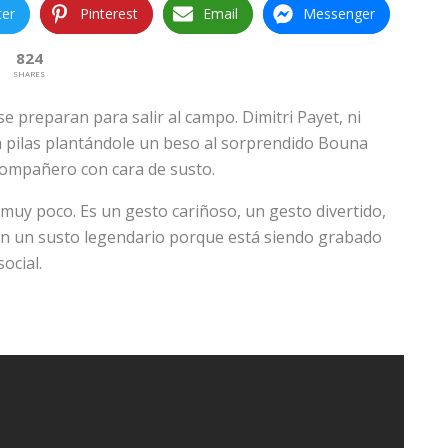
ter
Pinterest
Email
Messenger
824
SHARES
 preparan para salir al campo. Dimitri Payet, ni
a pilas plantándole un beso al sorprendido Bouna
 compañero con cara de susto.
uy poco. Es un gesto cariñoso, un gesto divertido,
en un susto legendario porque está siendo grabado
ocial.