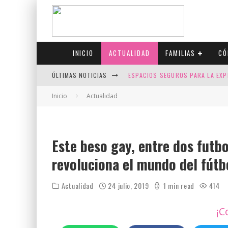
INICIO
ACTUALIDAD
FAMILIAS
CÓ
ÚLTIMAS NOTICIAS
ESPACIOS SEGUROS PARA LA EXP
FIV CON SCREENING: REDUCE RI
Inicio
Actualidad
CANADÁ CELEBRA EL ORGULLO CO
JASON COLLINS, EL PRIMER JUGA
Este beso gay, entre dos futbo
revoluciona el mundo del fútb
Actualidad
24 julio, 2019
1 min read
414
¡C