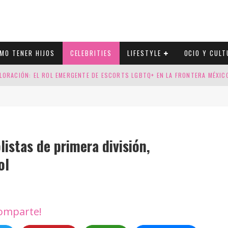
MO TENER HIJOS
CELEBRITIES
LIFESTYLE
OCIO Y CULT
LORACIÓN: EL ROL EMERGENTE DE ESCORTS LGBTQ+ EN LA FRONTERA MÉXI
ESGOS GENÉTICOS EN TU EMBARAZO
N CUATRO SELLOS QUE HONRAN LA HISTORIA LGTB
DOR DE LA NBA QUE SALIÓ DEL ARMARIO, SE CASA CON SU NOVIO
listas de primera división,
ol
omparte!