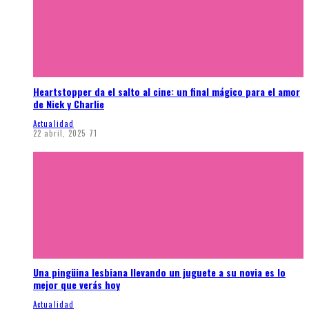
Heartstopper da el salto al cine: un final mágico para el amor
de Nick y Charlie
Actualidad
22 abril, 2025
71
Una pingüina lesbiana llevando un juguete a su novia es lo
mejor que verás hoy
Actualidad