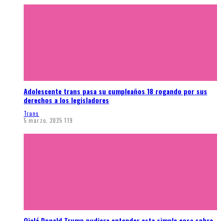
Adolescente trans pasa su cumpleaños 18 rogando por sus
derechos a los legisladores
Trans
5 marzo, 2025
119
Ojalá Donald Trump pudiera entender esta simple cosa sobre