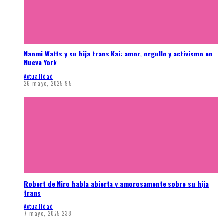
Naomi Watts y su hija trans Kai: amor, orgullo y activismo en
Nueva York
Actualidad
26 mayo, 2025
95
Robert de Niro habla abierta y amorosamente sobre su hija
trans
Actualidad
7 mayo, 2025
238