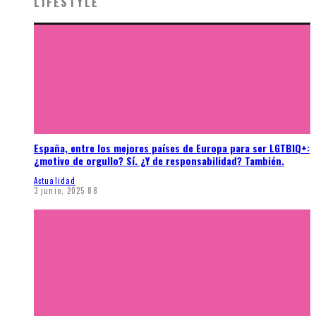
LIFESTYLE
España, entre los mejores países de Europa para ser LGTBIQ+:
¿motivo de orgullo? Sí. ¿Y de responsabilidad? También.
Actualidad
3 junio, 2025
88