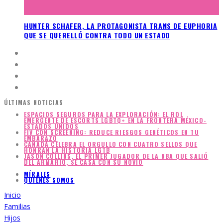
HUNTER SCHAFER, LA PROTAGONISTA TRANS DE EUPHORIA
QUE SE QUERELLÓ CONTRA TODO UN ESTADO
ÚLTIMAS NOTICIAS
ESPACIOS SEGUROS PARA LA EXPLORACIÓN: EL ROL
EMERGENTE DE ESCORTS LGBTQ+ EN LA FRONTERA MÉXICO-
ESTADOS UNIDOS
FIV CON SCREENING: REDUCE RIESGOS GENÉTICOS EN TU
EMBARAZO
CANADÁ CELEBRA EL ORGULLO CON CUATRO SELLOS QUE
HONRAN LA HISTORIA LGTB
JASON COLLINS, EL PRIMER JUGADOR DE LA NBA QUE SALIÓ
DEL ARMARIO, SE CASA CON SU NOVIO
MÍRALES
QUIÉNES SOMOS
Inicio
Familias
Hijos