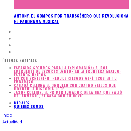
ANTONY, EL COMPOSITOR TRANSGÉNERO QUE REVOLUCIONA
EL PANORAMA MUSICAL
ÚLTIMAS NOTICIAS
ESPACIOS SEGUROS PARA LA EXPLORACIÓN: EL ROL
EMERGENTE DE ESCORTS LGBTQ+ EN LA FRONTERA MÉXICO-
ESTADOS UNIDOS
FIV CON SCREENING: REDUCE RIESGOS GENÉTICOS EN TU
EMBARAZO
CANADÁ CELEBRA EL ORGULLO CON CUATRO SELLOS QUE
HONRAN LA HISTORIA LGTB
JASON COLLINS, EL PRIMER JUGADOR DE LA NBA QUE SALIÓ
DEL ARMARIO, SE CASA CON SU NOVIO
MÍRALES
QUIÉNES SOMOS
Inicio
Actualidad