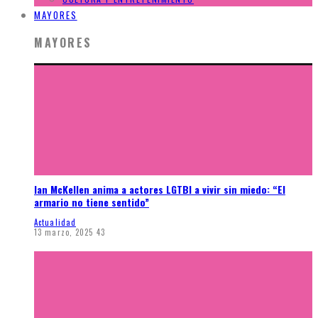
MAYORES
MAYORES
Ian McKellen anima a actores LGTBI a vivir sin miedo: “El
armario no tiene sentido”
Actualidad
13 marzo, 2025
43