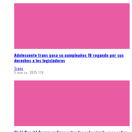
Adolescente trans pasa su cumpleaños 18 rogando por sus
derechos a los legisladores
Trans
5 marzo, 2025
119