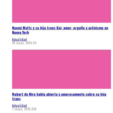
Naomi Watts y su hija trans Kai: amor, orgullo y activismo en
Nueva York
Actualidad
26 mayo, 2025
95
Robert de Niro habla abierta y amorosamente sobre su hija
trans
Actualidad
7 mayo, 2025
238