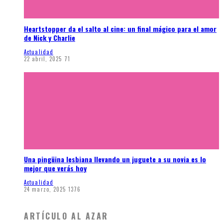
Heartstopper da el salto al cine: un final mágico para el amor
de Nick y Charlie
Actualidad
22 abril, 2025
71
Una pingüina lesbiana llevando un juguete a su novia es lo
mejor que verás hoy
Actualidad
24 marzo, 2025
1376
ARTÍCULO AL AZAR