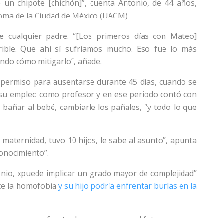
e un chipote [chichón]”, cuenta Antonio, de 44 años,
noma de la Ciudad de México (UACM).
de cualquier padre. “[Los primeros días con Mateo]
rrible. Que ahí sí sufríamos mucho. Eso fue lo más
ndo cómo mitigarlo”, añade.
n permiso para ausentarse durante 45 días, cuando se
 su empleo como profesor y en ese periodo contó con
bañar al bebé, cambiarle los pañales, “y todo lo que
 maternidad, tuvo 10 hijos, le sabe al asunto”, apunta
onocimiento”.
onio, «puede implicar un grado mayor de complejidad”
ste la homofobia
y su hijo podría enfrentar burlas en la