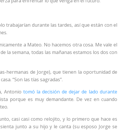
uerza para enfrentar lo que venga en el futuro.
o trabajarían durante las tardes, así que están con el
nes.
nicamente a Mateo. No hacemos otra cosa. Me vale el
as de la semana, todas las mañanas estamos los dos con
imas-hermanas de Jorge), que tienen la oportunidad de
casa. “Son las tías sagradas”.
á, Antonio
tomó la decisión de dejar de lado durante
ista porque es muy demandante. De vez en cuando
teo.
nto, casi casi como relojito, y lo primero que hace es
 sienta junto a su hijo y le canta (su esposo Jorge se