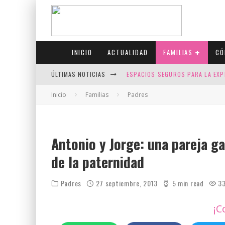
INICIO
ACTUALIDAD
FAMILIAS
CÓ
ÚLTIMAS NOTICIAS
ESPACIOS SEGUROS PARA LA EXP
FIV CON SCREENING: REDUCE RI
Inicio
Familias
Padres
CANADÁ CELEBRA EL ORGULLO CO
JASON COLLINS, EL PRIMER JUGA
Antonio y Jorge: una pareja ga
de la paternidad
Padres
27 septiembre, 2013
5 min read
3
¡C