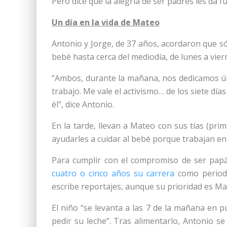
Pero dice que la alegría de ser padres les da f
Un día en la vida de Mateo
Antonio y Jorge, de 37 años, acordaron que sól
bebé hasta cerca del mediodía, de lunes a vier
“Ambos, durante la mañana, nos dedicamos ú
trabajo. Me vale el activismo… de los siete dí
él”, dice Antonio.
En la tarde, llevan a Mateo con sus tías (pr
ayudarles a cuidar al bebé porque trabajan en 
Para cumplir con el compromiso de ser pap
cuatro o cinco años su carrera
como period
escribe reportajes, aunque su prioridad es Ma
El niño “se levanta a las 7 de la mañana en pu
pedir su leche”. Tras alimentarlo, Antonio se