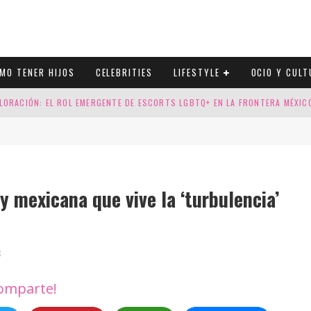
MO TENER HIJOS
CELEBRITIES
LIFESTYLE
OCIO Y CULT
LORACIÓN: EL ROL EMERGENTE DE ESCORTS LGBTQ+ EN LA FRONTERA MÉXI
ESGOS GENÉTICOS EN TU EMBARAZO
N CUATRO SELLOS QUE HONRAN LA HISTORIA LGTB
DOR DE LA NBA QUE SALIÓ DEL ARMARIO, SE CASA CON SU NOVIO
y mexicana que vive la ‘turbulencia’
3
omparte!