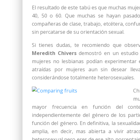
El resultado de este tabú es que muchas muje
40, 50 o 60. Que muchas se hayan pasado 
compañeras de clase, trabajo, etcétera, confun
sin percatarse de su orientación sexual.
Si tienes dudas, te recomiendo que observ
Meredith Chivers
demostró en un estudio
mujeres no lesbianas podían experimentar ex
atraídas por mujeres aun sin desear llev
considerándose totalmente heterosexuales.
Ch
mu
mayor frecuencia en función del cont
independientemente del género de los parti
función del género. En definitiva, la sexual
amplia, en decir, mas abierta a vivir atr
heterosexual pero eres de ese alto porcentaj