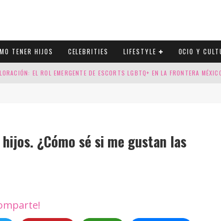
MO TENER HIJOS
CELEBRITIES
LIFESTYLE
OCIO Y CULT
LORACIÓN: EL ROL EMERGENTE DE ESCORTS LGBTQ+ EN LA FRONTERA MÉXI
ESGOS GENÉTICOS EN TU EMBARAZO
N CUATRO SELLOS QUE HONRAN LA HISTORIA LGTB
DOR DE LA NBA QUE SALIÓ DEL ARMARIO, SE CASA CON SU NOVIO
 hijos. ¿Cómo sé si me gustan las
omparte!