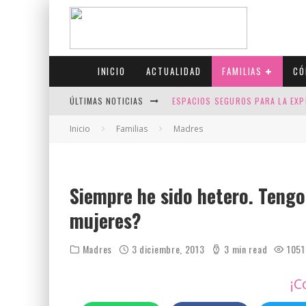
INICIO
ACTUALIDAD
FAMILIAS
CÓ
ÚLTIMAS NOTICIAS
ESPACIOS SEGUROS PARA LA EXP
FIV CON SCREENING: REDUCE RI
Inicio
Familias
Madres
CANADÁ CELEBRA EL ORGULLO CO
JASON COLLINS, EL PRIMER JUGA
Siempre he sido hetero. Tengo
mujeres?
Madres
3 diciembre, 2013
3 min read
1051
¡C