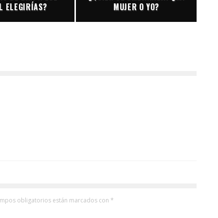
L ELEGIRÍAS?
MUJER O YO?
ampos obligatorios están marcados con
*