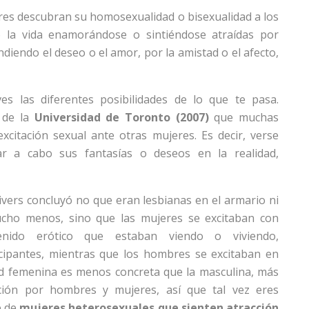
res descubran su homosexualidad o bisexualidad a los
la vida enamorándose o sintiéndose atraídas por
diendo el deseo o el amor, por la amistad o el afecto,
es las diferentes posibilidades de lo que te pasa.
 de la
Universidad de Toronto (2007)
que muchas
citación sexual ante otras mujeres. Es decir, verse
ar a cabo sus fantasías o deseos en la realidad,
ivers concluyó no que eran lesbianas en el armario ni
cho menos, sino que las mujeres se excitaban con
enido erótico que estaban viendo o viviendo,
cipantes, mientras que los hombres se excitaban en
idad femenina es menos concreta que la masculina, más
acción por hombres y mujeres, así que tal vez eres
e de
mujeres heterosexuales que sienten atracción