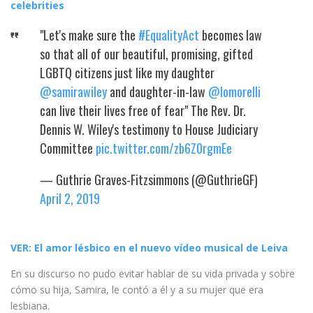
celebrities
"Let's make sure the
#EqualityAct
becomes law
so that all of our beautiful, promising, gifted
LGBTQ citizens just like my daughter
@samirawiley
and daughter-in-law
@lomorelli
can live their lives free of fear" The Rev. Dr.
Dennis W. Wiley's testimony to House Judiciary
Committee
pic.twitter.com/zb6Z0rgmEe
— Guthrie Graves-Fitzsimmons (@GuthrieGF)
April 2, 2019
VER: El amor lésbico en el nuevo vídeo musical de Leiva
En su discurso no pudo evitar hablar de su vida privada y sobre
cómo su hija, Samira, le contó a él y a su mujer que era
lesbiana.