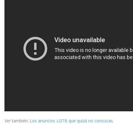
Ver también:
Los anuncios LGTB que quizá no conozcas
.