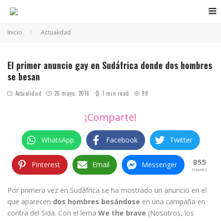
Inicio
Actualidad
El primer anuncio gay en Sudáfrica donde dos hombres
se besan
Actualidad
26 mayo, 2016
1 min read
99
¡Comparte!
WhatsApp
Facebook
Twitter
855
Pinterest
Email
Messenger
SHARES
Por primera vez en Sudáfrica se ha mostrado un anuncio en el
que aparecen
dos hombres besándose
en una campaña en
contra del Sida. Con el lema
We the brave
(Nosotros, los