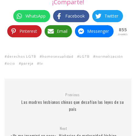
¡Comparte!
WhatsApp
Facebook
Twitter
855
Pinterest
Email
Messenger
SHARES
derechos LGTB
homosexualidad
LGTB
normalización
ocio
pareja
tv
Previous
Las madres lesbianas chinas que desafían las leyes de su
país
Next
«Yo me inseminé en casa». Historias de maternidad lésbica