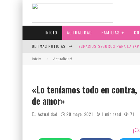
INICIO
ACTUALIDAD
FAMILIAS
CÓ
ÚLTIMAS NOTICIAS
ESPACIOS SEGUROS PARA LA EXP
FIV CON SCREENING: REDUCE RI
Inicio
Actualidad
CANADÁ CELEBRA EL ORGULLO CO
JASON COLLINS, EL PRIMER JUGA
«Lo teníamos todo en contra,
de amor»
Actualidad
28 mayo, 2021
1 min read
71
¡C