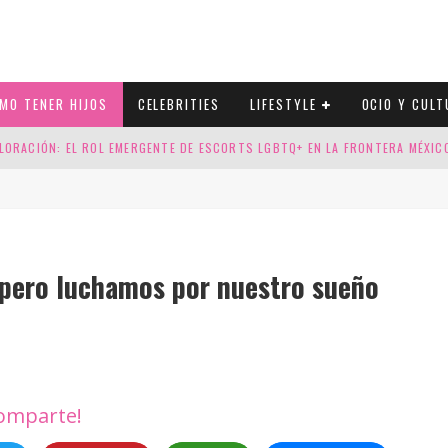
MO TENER HIJOS
CELEBRITIES
LIFESTYLE
OCIO Y CULT
LORACIÓN: EL ROL EMERGENTE DE ESCORTS LGBTQ+ EN LA FRONTERA MÉXI
ESGOS GENÉTICOS EN TU EMBARAZO
N CUATRO SELLOS QUE HONRAN LA HISTORIA LGTB
Ser madre por una fiv genetic
DOR DE LA NBA QUE SALIÓ DEL ARMARIO, SE CASA CON SU NOVIO
 pero luchamos por nuestro sueño
omparte!