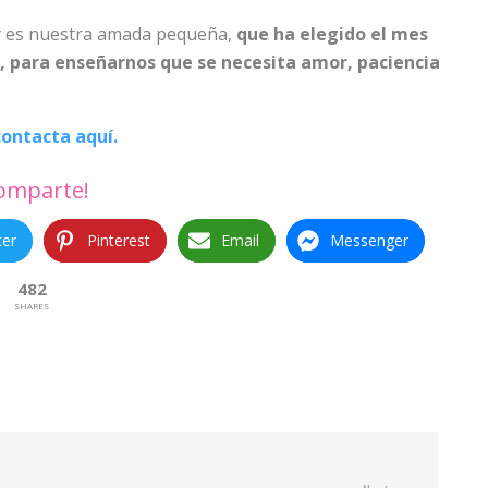
oy es nuestra amada pequeña,
que ha elegido el mes
as, para enseñarnos que se necesita amor, paciencia
contacta aquí.
omparte!
ter
Pinterest
Email
Messenger
482
SHARES