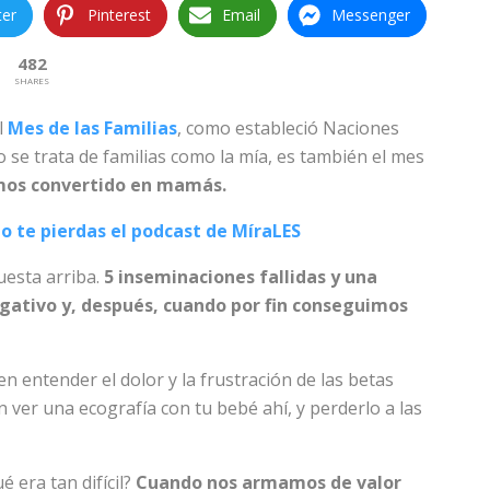
ter
Pinterest
Email
Messenger
482
SHARES
l
Mes de las Familias
, como estableció Naciones
 se trata de familias como la mía, es también el mes
emos convertido en mamás.
o te pierdas el podcast de MíraLES
uesta arriba.
5 inseminaciones fallidas y una
egativo y, después, cuando por fin conseguimos
 entender el dolor y la frustración de las betas
in ver una ecografía con tu bebé ahí, y perderlo a las
 era tan difícil?
Cuando nos armamos de valor