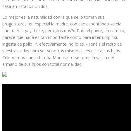
casa en Estados Unidos.
Lo mejor es la naturalidad con la que se lo toman sus
progenitores, en especial la madre, con ese espontáneo «creía
que tú eras gay, Luke, pero ¿los dos?». Para el padre, en cambio,
parece que nada es tan importante como para interrumpir su
ingesta de pollo. Y, efectivamente, no lo es. «Tenéis el resto de
vuestras vidas para ser vosotros mismos», les dice a sus hijos.
Celebramos que la familia Monastero se tome la salida del
armario de sus hijos con total normalidad.