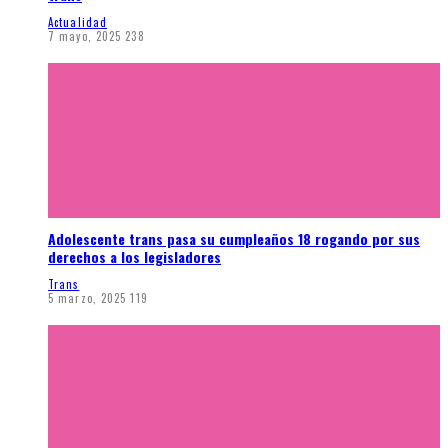
Actualidad
7 mayo, 2025
238
Adolescente trans pasa su cumpleaños 18 rogando por sus
derechos a los legisladores
Trans
5 marzo, 2025
119