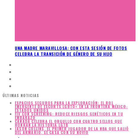
UNA MADRE MARAVILLOSA: CON ESTA SESIÓN DE FOTOS
CELEBRA LA TRANSICIÓN DE GÉNERO DE SU HIJO
ÚLTIMAS NOTICIAS
ESPACIOS SEGUROS PARA LA EXPLORACIÓN: EL ROL
EMERGENTE DE ESCORTS LGBTQ+ EN LA FRONTERA MÉXICO-
ESTADOS UNIDOS
FIV CON SCREENING: REDUCE RIESGOS GENÉTICOS EN TU
EMBARAZO
CANADÁ CELEBRA EL ORGULLO CON CUATRO SELLOS QUE
HONRAN LA HISTORIA LGTB
JASON COLLINS, EL PRIMER JUGADOR DE LA NBA QUE SALIÓ
DEL ARMARIO, SE CASA CON SU NOVIO