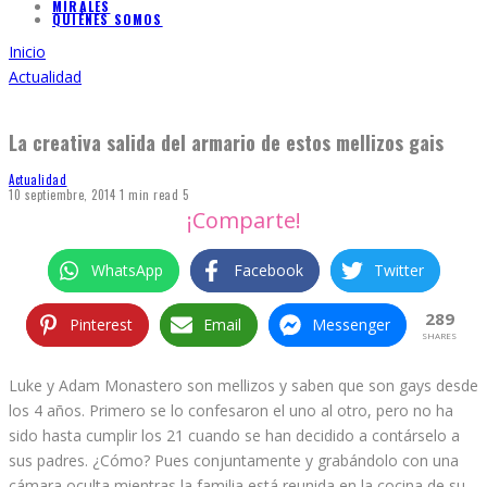
MÍRALES
QUIÉNES SOMOS
Inicio
Actualidad
La creativa salida del armario de estos mellizos gais
Actualidad
10 septiembre, 2014
1 min read
5
¡Comparte!
WhatsApp
Facebook
Twitter
289
Pinterest
Email
Messenger
SHARES
Luke y Adam Monastero son mellizos y saben que son gays desde
los 4 años. Primero se lo confesaron el uno al otro, pero no ha
sido hasta cumplir los 21 cuando se han decidido a contárselo a
sus padres. ¿Cómo? Pues conjuntamente y grabándolo con una
cámara oculta mientras la familia está reunida en la cocina de su