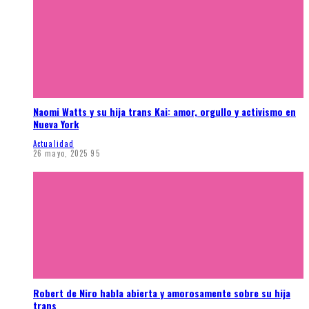
Naomi Watts y su hija trans Kai: amor, orgullo y activismo en
Nueva York
Actualidad
26 mayo, 2025
95
Robert de Niro habla abierta y amorosamente sobre su hija
trans