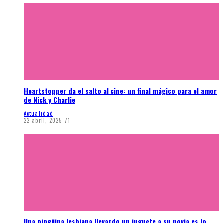
Heartstopper da el salto al cine: un final mágico para el amor
de Nick y Charlie
Actualidad
22 abril, 2025
71
Una pingüina lesbiana llevando un juguete a su novia es lo