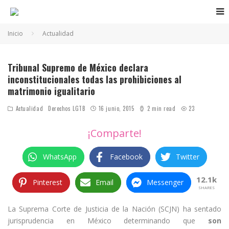
Inicio
Actualidad
Tribunal Supremo de México declara
inconstitucionales todas las prohibiciones al
matrimonio igualitario
Actualidad
Derechos LGTB
16 junio, 2015
2 min read
23
¡Comparte!
WhatsApp
Facebook
Twitter
12.1k
Pinterest
Email
Messenger
SHARES
La Suprema Corte de Justicia de la Nación (SCJN) ha sentado
jurisprudencia en México determinando que
son