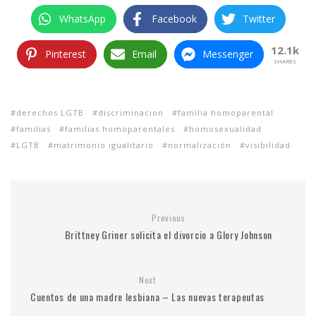
WhatsApp
Facebook
Twitter
12.1k
Pinterest
Email
Messenger
SHARES
derechos LGTB
discriminacion
familia homoparental
familias
familias homoparentales
homosexualidad
LGTB
matrimonio igualitario
normalización
visibilidad
Previous
Brittney Griner solicita el divorcio a Glory Johnson
Next
Cuentos de una madre lesbiana – Las nuevas terapeutas