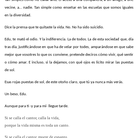
vecine, a… nadie. Tan simple como enseñar en las escuelas que somos iguales
en la diversidad.
Dice la prensa que te quitaste la vida. No. No ha sido suicidio.
Edu, te mató el odio. Y la indiferencia. La de todos. La de esta sociedad que, día
tras día, justificándose en que ha de velar por todes, amparándose en que sabe
mejor que vosotres lo que os conviene, pretende deciros cómo vivir, qué sentir
o cómo amar. E incluso, si la dejamos, con qué ojos es lícito mirar las puestas
de sol.
Esas rojas puestas de sol, de este otoño claro, que tú ya nunca más verás.
Un beso, Edu.
Aunque para ti -y para mí- llegue tarde.
Si se calla el cantor, calla la vida,
porque la vida misma es toda un canto.
Si se calla el cantor, muere de espanto