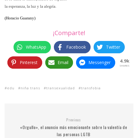
la esperanza, la luz y la alegría.
(Horacio
Guarany)
¡Comparte!
WhatsApp
Facebook
Twitter
4.9k
Pinterest
Email
Messenger
SHARES
edu
niña trans
transexualidad
transfobia
Previous
«Orgullo», el anuncio más emocionante sobre la valentía de
las personas LGTB