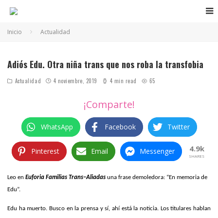
Inicio
Actualidad
Adiós Edu. Otra niña trans que nos roba la transfobia
Actualidad
4 noviembre, 2019
4 min read
65
¡Comparte!
WhatsApp
Facebook
Twitter
4.9k
Pinterest
Email
Messenger
SHARES
Leo en
Euforia Familias Trans–Aliadas
una frase demoledora: “En memoria de
Edu”.
Edu ha muerto. Busco en la prensa y sí, ahí está la noticia. Los titulares hablan