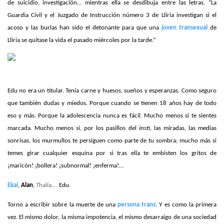
de suicidio, investigación… mientras ella se desdibuja entre las letras. “La
Guardia Civil y el Juzgado de Instrucción número 3 de Llíria investigan si el
acoso y las burlas han sido el detonante para que una
joven transexual
de
Llíria se quitase la vida el pasado miércoles por la tarde.”
Edu no era un titular. Tenía carne y huesos, sueños y esperanzas. Como seguro
que también dudas y miedos. Porque cuando se tienen 18 años hay de todo
eso y más. Porque la adolescencia nunca es fácil. Mucho menos si te sientes
marcada. Mucho menos si, por los pasillos del
insti,
las miradas, las medias
sonrisas, los murmullos te persiguen como parte de tu sombra; mucho más si
temes girar cualquier esquina por si tras ella te embisten los gritos de
¡maricón! ¡bollera! ¡subnormal! ¡enferma!…
Ekai
,
Alan
,
Thalía,…
Edu.
Torno a escribir sobre la muerte de una
persona trans
. Y es como la primera
vez. El mismo dolor, la misma impotencia, el mismo desarraigo de una sociedad