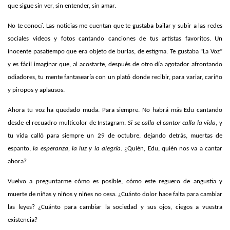
que sigue sin ver, sin entender, sin amar.
No te conocí. Las noticias me cuentan que te gustaba bailar y subir a las redes
sociales videos y fotos cantando canciones de tus artistas favoritos. Un
inocente pasatiempo que era objeto de burlas, de estigma. Te gustaba “La Voz”
y es fácil imaginar que, al acostarte, después de otro día agotador afrontando
odiadores, tu mente fantasearía con un plató donde recibir, para variar, cariño
y piropos y aplausos.
Ahora tu voz ha quedado muda. Para siempre. No habrá más Edu cantando
desde el recuadro multicolor de Instagram.
Si se calla el cantor calla la vida
, y
tu vida calló para siempre un 29 de octubre, dejando detrás, muertas de
espanto,
la esperanza, la luz y la alegría
. ¿Quién, Edu, quién nos va a cantar
ahora?
Vuelvo a preguntarme cómo es posible, cómo este reguero de angustia y
muerte de niñas y niños y niñes no cesa. ¿Cuánto dolor hace falta para cambiar
las leyes? ¿Cuánto para cambiar la sociedad y sus ojos, ciegos a vuestra
existencia?