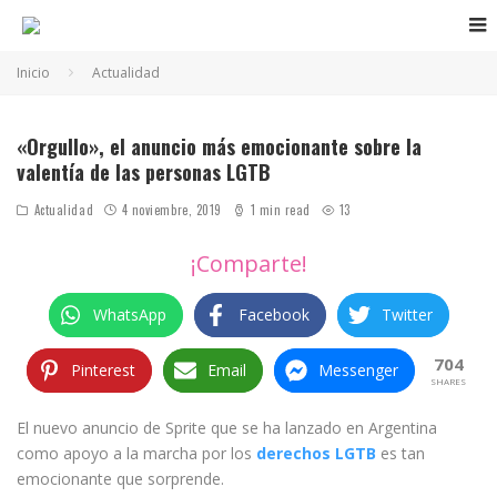
Inicio
Actualidad
«Orgullo», el anuncio más emocionante sobre la
valentía de las personas LGTB
Actualidad
4 noviembre, 2019
1 min read
13
¡Comparte!
WhatsApp
Facebook
Twitter
704
Pinterest
Email
Messenger
SHARES
El nuevo anuncio de Sprite que se ha lanzado en Argentina
como apoyo a la marcha por los
derechos LGTB
es tan
emocionante que sorprende.