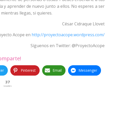
da y aprender de nuevo junto a ellos. No esperes a ser
ientras llegas, si quieres.
César Cidraque Llovet
oyecto Acope en
http://proyectoacope.wordpress.com/
Síguenos en Twitter: @ProyectoAcope
omparte!
ter
Pinterest
Email
Messenger
37
SHARES