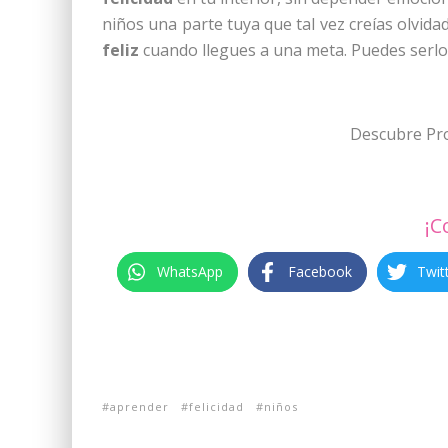
niños una parte tuya que tal vez creías olvida
feliz
cuando llegues a una meta. Puedes serlo m
Descubre Pr
¡C
WhatsApp
Facebook
Twit
aprender
felicidad
niños