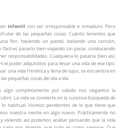
 ser
infantil
con ser irresponsable e inmaduro. Pero
isfrutar de las pequeñas cosas. Cuánto tenemos que
 una flor, haciendo un pastel, bailando una canción,
ácil es pasarlo bien viajando sin parar, conduciendo
ener responsabilidades. Cualquiera lo pasaría bien así,
 el poder adquisitivo para llevar una vida de ese tipo.
var una vida frenética y llena de lujos, se encuentra en
las pequeñas cosas del día a día.
s algo completamente por sabido nos negamos la
ubrir. La vida se convierte en la sucesiva búsqueda de
lo habitual. Vivimos pendientes de lo que tiene que
nemos nuestra mente en algo nuevo. Prácticamente no
, y viviendo así podemos acabar pensando que la vida
a nada nos divierte, que todo es como siempre. Que