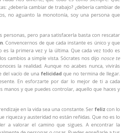
s: ¿debería cambiar de trabajo? ¿debería cambiar de
bios, no aguanto la monotonía, soy una persona que
s personas, pero para satisfacerla basta con rescatar
ón
. Convencernos de que cada instante es único y que
 es la primera vez y la última. Que cada vez todo es
os cambios a simple vista. Sócrates nos dijo
nosce te
noces la realidad. Aunque no acabes nunca, vivirás
re del vacío de una
felicidad
que no termina de llegar.
esente. En esforzarte por dar lo mejor de ti a cada
s manos y que puedes controlar, aquello que haces y
endizaje en la vida sea una constante. Ser
feliz
con lo
ue riqueza y austeridad no están reñidas. Que no es lo
er a valorar el camino que sigues. A encontrar la
nalmente de personas o cosas. Puedes enseñarle a tus