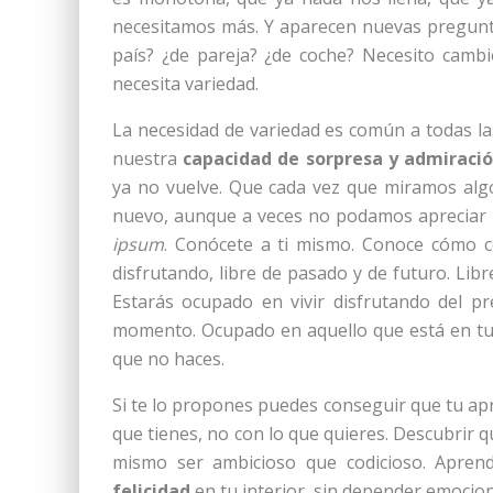
necesitamos más. Y aparecen nuevas pregunta
país? ¿de pareja? ¿de coche? Necesito cam
necesita variedad.
La necesidad de variedad es común a todas la
nuestra
capacidad de sorpresa y admiraci
ya no vuelve. Que cada vez que miramos algo
nuevo, aunque a veces no podamos apreciar l
ipsum
. Conócete a ti mismo. Conoce cómo co
disfrutando, libre de pasado y de futuro. Lib
Estarás ocupado en vivir disfrutando del pr
momento. Ocupado en aquello que está en tu
que no haces.
Si te lo propones puedes conseguir que tu apr
que tienes, no con lo que quieres. Descubrir q
mismo ser ambicioso que codicioso. Aprend
felicidad
en tu interior, sin depender emocio