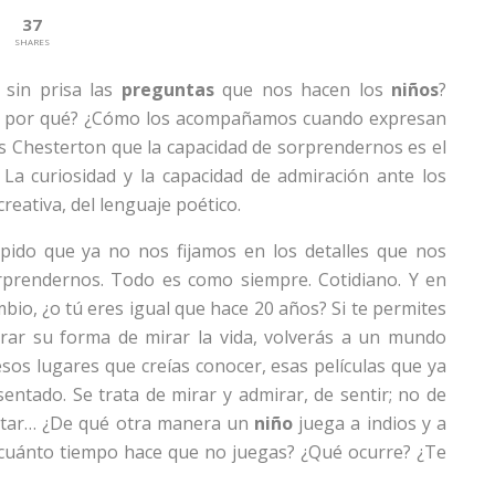
37
SHARES
sin prisa las
preguntas
que nos hacen los
niños
?
er por qué? ¿Cómo los acompañamos cuando expresan
és Chesterton que la capacidad de sorprendernos es el
. La curiosidad y la capacidad de admiración ante los
reativa, del lenguaje poético.
pido que ya no nos fijamos en los detalles que nos
prendernos. Todo es como siempre. Cotidiano. Y en
bio, ¿o tú eres igual que hace 20 años? Si te permites
rar su forma de mirar la vida, volverás a un mundo
esos lugares que creías conocer, esas películas que ya
entado. Se trata de mirar y admirar, de sentir; no de
frutar… ¿De qué otra manera un
niño
juega a indios y a
 ¿cuánto tiempo hace que no juegas? ¿Qué ocurre? ¿Te