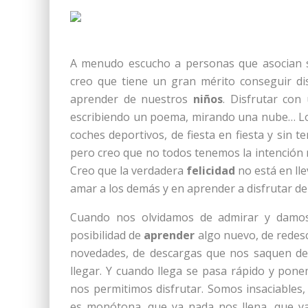
A menudo escucho a personas que asocian
creo que tiene un gran mérito conseguir d
aprender de nuestros
niños
. Disfrutar con
escribiendo un poema, mirando una nube… Lo f
coches deportivos, de fiesta en fiesta y sin t
pero creo que no todos tenemos la intención ni
Creo que la verdadera
felicidad
no está en lle
amar a los demás y en aprender a disfrutar de 
Cuando nos olvidamos de admirar y damo
posibilidad de
aprender
algo nuevo, de redesc
novedades, de descargas que nos saquen de 
llegar. Y cuando llega se pasa rápido y po
nos permitimos disfrutar. Somos insaciables
es monótona, que ya nada nos llena, que y