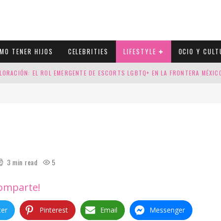
MO TENER HIJOS
CELEBRITIES
LIFESTYLE
OCIO Y CULT
LORACIÓN: EL ROL EMERGENTE DE ESCORTS LGBTQ+ EN LA FRONTERA MÉXI
ESGOS GENÉTICOS EN TU EMBARAZO
N CUATRO SELLOS QUE HONRAN LA HISTORIA LGTB
DOR DE LA NBA QUE SALIÓ DEL ARMARIO, SE CASA CON SU NOVIO
3 min read
5
omparte!
ter
Pinterest
Email
Messenger