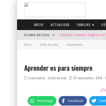
INICIO
ACTUALIDAD
FAMILIAS
CÓ
ÚLTIMAS NOTICIAS
ESPACIOS SEGUROS PARA LA EXP
FIV CON SCREENING: REDUCE RI
Inicio
Estilo de vida
Especialista
CANADÁ CELEBRA EL ORGULLO CO
JASON COLLINS, EL PRIMER JUGA
Aprender es para siempre
Especialista
Estilo de vida
23 septiembre, 2014
¡C
WhatsApp
Facebook
Twit