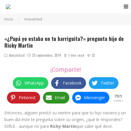
Inicio
Actualidad
«¿Papá yo estaba en tu barriguita?» pregunta hijo de
Ricky Martin
Actualidad
23 septiembre, 2014
1 min read
23
¡Comparte!
WhatsApp
Facebook
Twitter
701
Pinterest
Email
Messenger
SHARES
Entonces, alguien prestó su vientre para que tu hijo naciera y un
buen día éste te pregunta sobre su origen, ¿qué le respondes?
Difícil… aunque no para
Ricky Martin
que sabe qué decir.