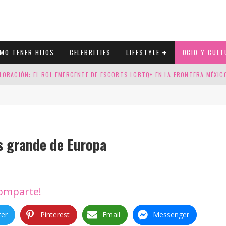
MO TENER HIJOS
CELEBRITIES
LIFESTYLE
OCIO Y CULT
LORACIÓN: EL ROL EMERGENTE DE ESCORTS LGBTQ+ EN LA FRONTERA MÉXI
ESGOS GENÉTICOS EN TU EMBARAZO
N CUATRO SELLOS QUE HONRAN LA HISTORIA LGTB
Vuelve el Orgullo a Madrid
DOR DE LA NBA QUE SALIÓ DEL ARMARIO, SE CASA CON SU NOVIO
s grande de Europa
omparte!
ter
Pinterest
Email
Messenger