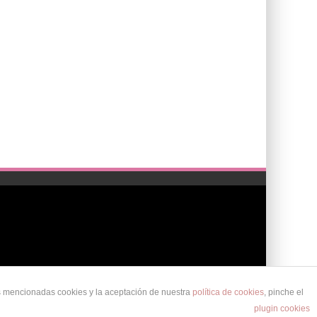
as mencionadas cookies y la aceptación de nuestra
política de cookies
, pinche el
POLÍTICA DE PRIVACIDAD
AVISO LEGAL
POLÍTICA DE COOKIES
plugin cookies