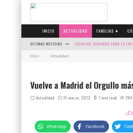
INICIO
ACTUALIDAD
FAMILIAS
CÓ
ÚLTIMAS NOTICIAS
ESPACIOS SEGUROS PARA LA EXP
FIV CON SCREENING: REDUCE RI
Inicio
Actualidad
CANADÁ CELEBRA EL ORGULLO CO
JASON COLLINS, EL PRIMER JUGA
Vuelve a Madrid el Orgullo má
Actualidad
31 marzo, 2022
1 min read
294
¡C
WhatsApp
Facebook
Twit