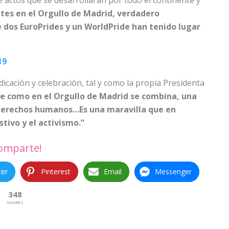
ctos que se desarrollarán por todo el continente y
es en el Orgullo de Madrid, verdadero
e dos EuroPrides y un WorldPride han tenido lugar
19
cación y celebración, tal y como la propia Presidenta
e como en el Orgullo de Madrid se combina, una
s derechos humanos…Es una maravilla que en
tivo y el activismo.”
omparte!
ter
Pinterest
Email
Messenger
348
SHARES