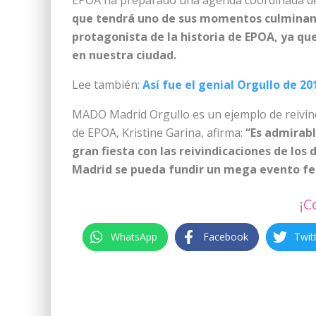
EPOA ha preparado una agenda coordinada de a
que tendrá uno de sus momentos culminant
protagonista de la historia de EPOA, ya qu
en nuestra ciudad.
Lee también:
Así fue el genial Orgullo de 20
MADO Madrid Orgullo es un ejemplo de reivindi
de EPOA, Kristine Garina, afirma:
“Es admirabl
gran fiesta con las reivindicaciones de lo
Madrid se pueda fundir un mega evento fes
¡C
WhatsApp
Facebook
Twit