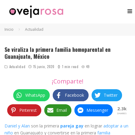
Inicio
Actualidad
Se viraliza la primera familia homoparental en
Guanajuato, México
Actualidad
15 junio, 2020
1 min read
49
¡Comparte!
WhatsApp
Facebook
Twitter
2.3k
Pinterest
Email
Messenger
SHARES
Daniel y Alan
son la primera
pareja gay
en lograr
adoptar a un
niño
en Guanajuato y convertirse en la primera
familia