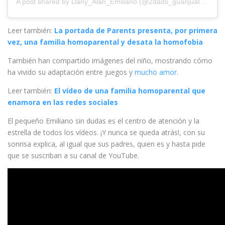
A post shared by
Dany_Alan_Emiliano
(@2dads_guanjuato_mx) on
Leer también:
La portada de Parents presenta, por primera
vez, una familia homoparental y desata la homofobia
También han compartido imágenes del niño, mostrando cómo
ha vivido su adaptación entre juegos y
mucho amor
.
Leer también:
El vídeo de una familia homoparental que
enamora en las redes sociales
El pequeño Emiliano sin dudas es el centro de atención y la
estrella de todos los vídeos. ¡Y nunca se queda atrás!, con su
sonrisa explica, al igual que sus padres, quien es y hasta pide
que se suscriban a su canal de YouTube.