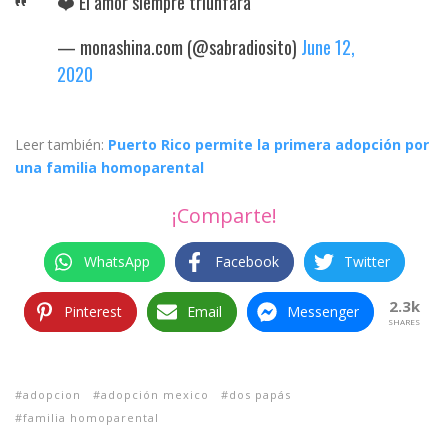
❤️ El amor siempre triunfará
— monashina.com (@sabradiosito)
June 12,
2020
Leer también:
Puerto Rico permite la primera adopción por
una familia homoparental
¡Comparte!
WhatsApp
Facebook
Twitter
2.3k
Pinterest
Email
Messenger
SHARES
adopcion
adopción mexico
dos papás
familia homoparental