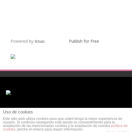
Powered by
Issuu
Publish for Free
Uso de cookies
Este sitio web utiliza cookies para que usted tenga la mejor experiencia de
usuario. Si continúa navegando está dando su consentimiento para la
aceptación de las mencionadas cookies y la aceptación de nuestra
política de
cookies
, pinche el enlace para mayor información.
POLÍTICA DE PRIVACIDAD
AVISO LEGAL
POLÍTICA DE COOKIES