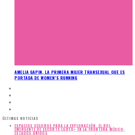
AMELIA GAPIN, LA PRIMERA MUJER TRANSEXUAL QUE ES
PORTADA DE WOMEN’S RUNNING
ÚLTIMAS NOTICIAS
ESPACIOS SEGUROS PARA LA EXPLORACIÓN: EL ROL
EMERGENTE DE ESCORTS LGBTQ+ EN LA FRONTERA MÉXICO-
ESTADOS UNIDOS