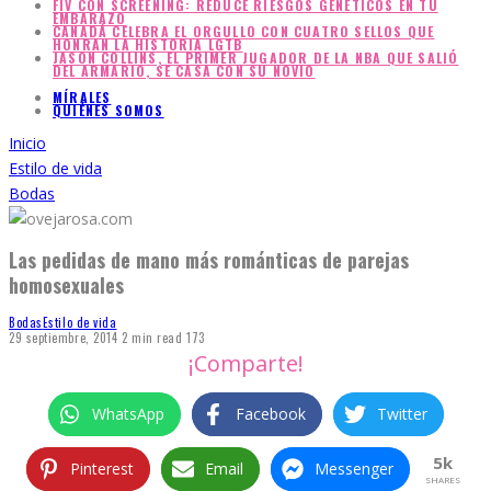
FIV CON SCREENING: REDUCE RIESGOS GENÉTICOS EN TU
EMBARAZO
CANADÁ CELEBRA EL ORGULLO CON CUATRO SELLOS QUE
HONRAN LA HISTORIA LGTB
JASON COLLINS, EL PRIMER JUGADOR DE LA NBA QUE SALIÓ
DEL ARMARIO, SE CASA CON SU NOVIO
MÍRALES
QUIÉNES SOMOS
Inicio
Estilo de vida
Bodas
Las pedidas de mano más románticas de parejas
homosexuales
Bodas
Estilo de vida
29 septiembre, 2014
2 min read
173
¡Comparte!
WhatsApp
Facebook
Twitter
5k
Pinterest
Email
Messenger
SHARES