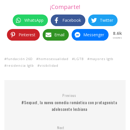
¡Comparte!
WhatsApp
Facebook
Twitter
8.6k
Pinterest
Email
Messenger
SHARES
fundación 26D
homosexualidad
LGTB
mayores lgtb
residencia lgtb
visibilidad
Previous
#Sexpact, la nueva comedia romántica con protagonista
adolescente lesbiana
Next