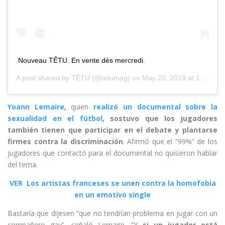
Nouveau TÊTU. En vente dès mercredi.
A post shared by
TÊTU
(@tetumag) on
May 20, 2019 at 10:36pm PDT
Yoann Lemaire
,
quien
realizó un documental sobre la
sexualidad en el fútbol
, sostuvo que los jugadores
también tienen que participar en el debate y plantarse
firmes contra la discriminación
. Afirmó que el “99%” de los
jugadores que contactó para el documental no quisieron hablar
del tema.
VER Los artistas franceses se unen contra la homofobia
en un emotivo single
Bastaría que dijesen “que no tendrían problema en jugar con un
compañero gay”, señaló Lemaire. “Y
si un jugador está