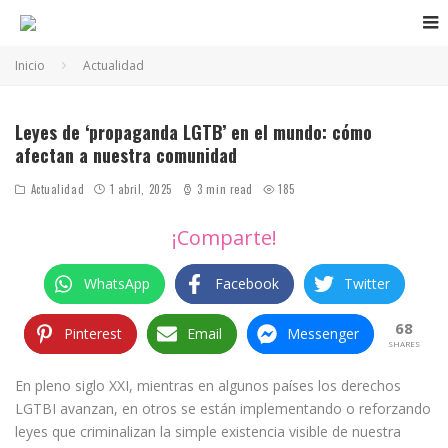
Inicio
Actualidad
Ley propaganda homosexual
Leyes de ‘propaganda LGTB’ en el mundo: cómo
afectan a nuestra comunidad
Actualidad
1 abril, 2025
3 min read
185
¡Comparte!
WhatsApp
Facebook
Twitter
68
Pinterest
Email
Messenger
SHARES
En pleno siglo XXI, mientras en algunos países los derechos
LGTBI avanzan, en otros se están implementando o reforzando
leyes que criminalizan la simple existencia visible de nuestra