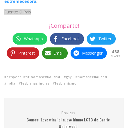
estremecedora
.
Fuente: El País
¡Comparte!
WhatsApp
Facebook
Twitter
438
Pinterest
Email
Messenger
SHARES
despenalizar homosexualidad
gay
homosexualidad
India
lesbianas indias
lesbianismo
Previous
Conoce ‘Love wins’ el nuevo himno LGTB de Carrie
Underwood