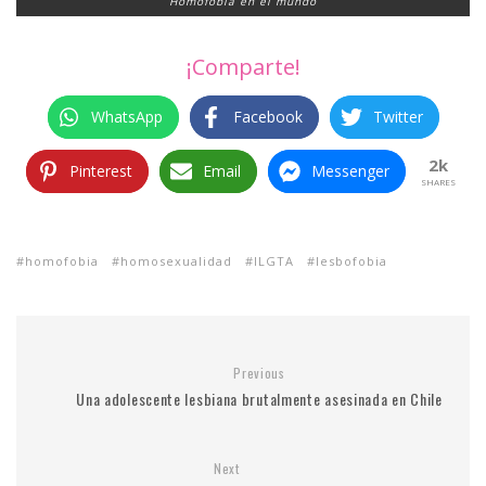
Homofobia en el mundo
¡Comparte!
WhatsApp
Facebook
Twitter
2k
Pinterest
Email
Messenger
SHARES
homofobia
homosexualidad
ILGTA
lesbofobia
Previous
Una adolescente lesbiana brutalmente asesinada en Chile
Next