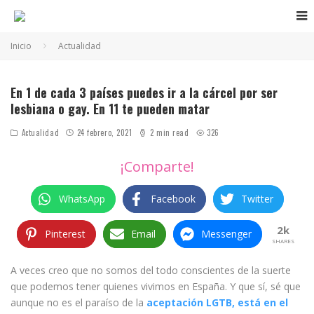
Inicio
Actualidad
La homofobia en el mundo
En 1 de cada 3 países puedes ir a la cárcel por ser
lesbiana o gay. En 11 te pueden matar
Actualidad
24 febrero, 2021
2 min read
326
¡Comparte!
WhatsApp
Facebook
Twitter
2k
Pinterest
Email
Messenger
SHARES
A veces creo que no somos del todo conscientes de la suerte
que podemos tener quienes vivimos en España. Y que sí, sé que
aunque no es el paraíso de la
aceptación LGTB, está en el