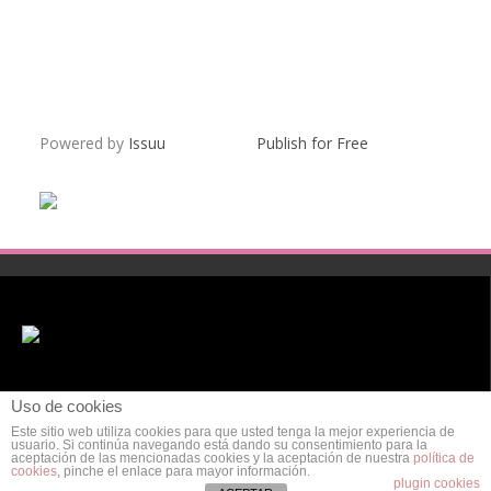
Powered by
Issuu
Publish for Free
Uso de cookies
Este sitio web utiliza cookies para que usted tenga la mejor experiencia de
usuario. Si continúa navegando está dando su consentimiento para la
aceptación de las mencionadas cookies y la aceptación de nuestra
política de
cookies
, pinche el enlace para mayor información.
POLÍTICA DE PRIVACIDAD
AVISO LEGAL
POLÍTICA DE COOKIES
plugin cookies